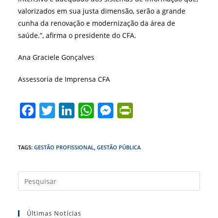
valorizados em sua justa dimensão, serão a grande
cunha da renovação e modernização da área de
saúde.”, afirma o presidente do CFA.
Ana Graciele Gonçalves
Assessoria de Imprensa CFA
F
T
Li
W
M
Pr
a
w
n
h
e
in
c
itt
k
at
ss
tF
TAGS
:
GESTÃO PROFISSIONAL
,
GESTÃO PÚBLICA
e
er
e
s
e
ri
b
dI
A
n
e
Press
o
n
p
g
n
a
o
p
er
dl
tecla
Últimas Notícias
“Esc”