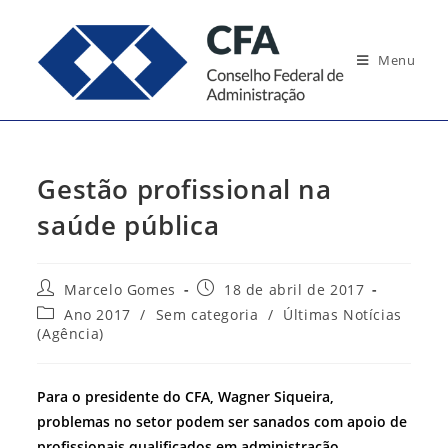
Ir
para
Menu
o
conteúdo
Gestão profissional na
saúde pública
Autor
Post
Marcelo Gomes
18 de abril de 2017
do
publicado:
Categoria
Ano 2017
/
Sem categoria
/
Últimas Notícias
post:
do
(Agência)
post:
Para o presidente do CFA, Wagner Siqueira,
problemas no setor podem ser sanados com apoio de
profissionais qualificados em administração.