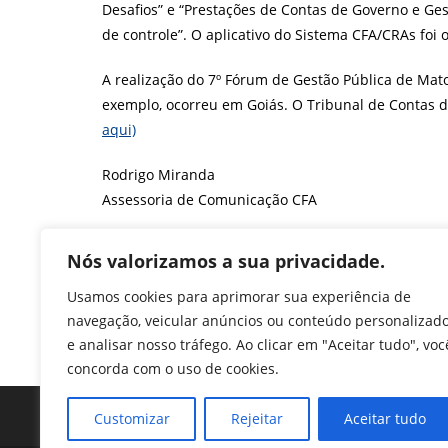
Desafios” e “Prestações de Contas de Governo e Ges
de controle”. O aplicativo do Sistema CFA/CRAs fo
A realização do 7º Fórum de Gestão Pública de Mat
exemplo, ocorreu em Goiás. O Tribunal de Contas d
aqui)
Rodrigo Miranda
Assessoria de Comunicação CFA
F
T
Li
W
M
Pr
Nós valorizamos a sua privacidade.
a
w
n
h
e
in
Usamos cookies para aprimorar sua experiência de
c
itt
k
at
ss
tF
TAGS
:
7º FÓRUM DE GESTÃO PÚBLICA DE MATO GROSSO DO SUL
,
navegação, veicular anúncios ou conteúdo personalizad
FÓRUM DE GESTÃO PÚBLICA
,
GESTÃO PÚBLICA
e
er
e
s
e
ri
e analisar nosso tráfego. Ao clicar em "Aceitar tudo", voc
b
dI
A
n
e
concorda com o uso de cookies.
o
n
p
g
n
Customizar
Rejeitar
Aceitar tudo
o
p
er
dl