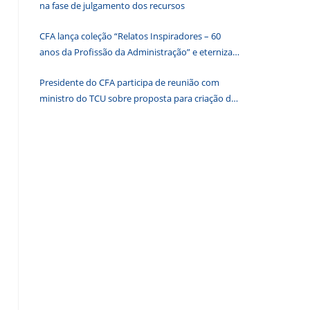
na fase de julgamento dos recursos
o
painel
CFA lança coleção “Relatos Inspiradores – 60
de
anos da Profissão da Administração” e eterniza
pesquisa.
histórias que transformam o Brasil
Presidente do CFA participa de reunião com
ministro do TCU sobre proposta para criação de
associações dos Conselhos Federais