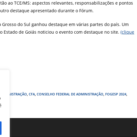
tão ao TCE/MS: aspectos relevantes, responsabilizações e pontos
i outro destaque apresentado durante o Fórum.
o Grosso do Sul ganhou destaque em várias partes do país. Um
o Estado de Goiás noticiou o evento com destaque no site.
(clique
ADMINISTRAÇÃO
,
CFA
,
CONSELHO FEDERAL DE ADMINISTRAÇÃO
,
FOGESP 2024
,
o
ê