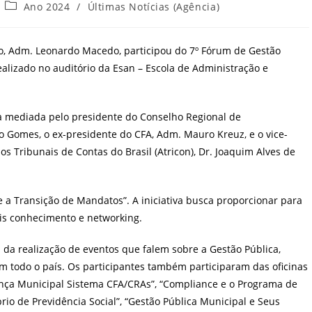
Categoria
Ano 2024
/
Últimas Notícias (Agência)
do
post:
o, Adm. Leonardo Macedo, participou do 7º Fórum de Gestão
ealizado
no auditório da Esan – Escola de Administração e
mediada pelo presidente do Conselho Regional de
 Gomes, o ex-presidente do CFA, Adm. Mauro Kreuz, e o vice-
 Tribunais de Contas do Brasil (Atricon), Dr. Joaquim Alves de
e a Transição de Mandatos”. A iniciativa busca proporcionar para
is conhecimento e networking.
da realização de eventos que falem sobre a Gestão Pública,
m todo o país. Os participantes também participaram das oficinas
nça Municipal Sistema CFA/CRAs”, “Compliance e o Programa de
rio de Previdência Social”, “Gestão Pública Municipal e Seus