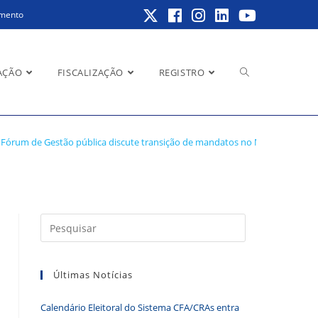
amento
Alternar
AÇÃO
FISCALIZAÇÃO
REGISTRO
atos no Mato Grosso do
Fórum de Gestão pública discute transição de mandatos no Mato Grosso d
pesquisa
do
Pressione
a
tecla
Últimas Notícias
“Esc”
site
para
Calendário Eleitoral do Sistema CFA/CRAs entra
fechar