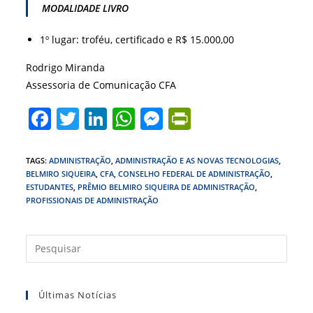
MODALIDADE LIVRO
1º lugar: troféu, certificado e R$ 15.000,00
Rodrigo Miranda
Assessoria de Comunicação CFA
F
T
Li
W
M
Pr
a
w
n
h
e
in
c
itt
k
at
ss
tF
TAGS
:
ADMINISTRAÇÃO
,
ADMINISTRAÇÃO E AS NOVAS TECNOLOGIAS
,
BELMIRO SIQUEIRA
,
CFA
,
CONSELHO FEDERAL DE ADMINISTRAÇÃO
,
e
er
e
s
e
ri
ESTUDANTES
,
PRÊMIO BELMIRO SIQUEIRA DE ADMINISTRAÇÃO
,
b
dI
A
n
e
PROFISSIONAIS DE ADMINISTRAÇÃO
o
n
p
g
n
Press
o
p
er
dl
a
k
y
tecla
Últimas Notícias
“Esc”
para