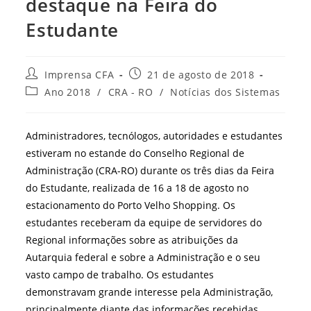
destaque na Feira do
Estudante
Autor
Post
Imprensa CFA
21 de agosto de 2018
do
publicado:
Categoria
Ano 2018
/
CRA - RO
/
Notícias dos Sistemas
post:
do
post:
Administradores, tecnólogos, autoridades e estudantes
estiveram no estande do Conselho Regional de
Administração (CRA-RO) durante os três dias da Feira
do Estudante, realizada de 16 a 18 de agosto no
estacionamento do Porto Velho Shopping. Os
estudantes receberam da equipe de servidores do
Regional informações sobre as atribuições da
Autarquia federal e sobre a Administração e o seu
vasto campo de trabalho. Os estudantes
demonstravam grande interesse pela Administração,
principalmente diante das informações recebidas