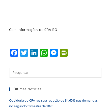
Com informações do CRA-RO
F
T
Li
W
M
Pr
a
w
n
h
e
in
c
itt
k
at
ss
tF
Press
e
er
e
s
e
ri
a
b
dI
A
n
e
tecla
Últimas Notícias
“Esc”
o
n
p
g
n
para
o
p
er
dl
Ouvidoria do CFA registra redução de 34,65% nas demandas
fecha
k
y
no segundo trimestre de 2026
o