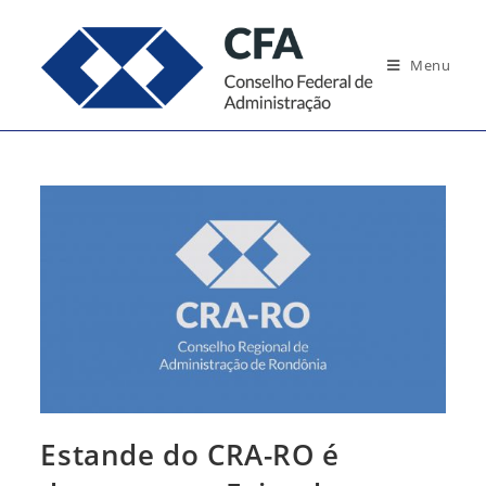
Ir
para
Menu
o
conteúdo
Estande do CRA-RO é