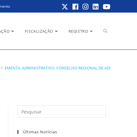
amento
Alternar
AÇÃO
FISCALIZAÇÃO
REGISTRO
E ADMINISTRAÇÃO –
pesquisa
PENDENTE DO
>
EMENTA. ADMINISTRATIVO. CONSELHO REGIONAL DE ADMINISTRAÇÃO – 
do
Pressione
a
site
tecla
Últimas Notícias
“Esc”