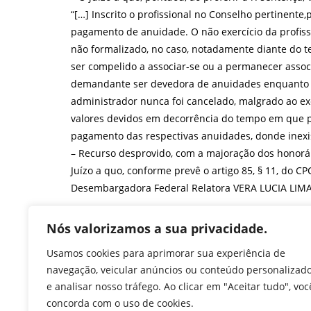
“[…] Inscrito o profissional no Conselho pertinente
pagamento de anuidade. O não exercício da profiss
não formalizado, no caso, notadamente diante do te
ser compelido a associar-se ou a permanecer associ
demandante ser devedora de anuidades enquanto não
administrador nunca foi cancelado, malgrado ao exe
valores devidos em decorrência do tempo em que pe
pagamento das respectivas anuidades, donde inexist
– Recurso desprovido, com a majoração dos honorári
Juízo a quo, conforme prevê o artigo 85, § 11, do 
Desembargadora Federal Relatora VERA LUCIA LIMA 
Trânsito em Julgado – Data: 20/11/2020.
Nós valorizamos a sua privacidade.
F
T
Li
W
M
Pr
Usamos cookies para aprimorar sua experiência de
a
w
n
h
e
in
navegação, veicular anúncios ou conteúdo personalizad
e analisar nosso tráfego. Ao clicar em "Aceitar tudo", voc
c
itt
k
at
ss
tF
concorda com o uso de cookies.