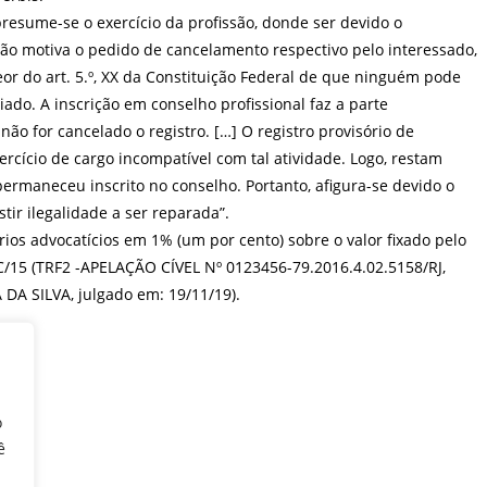
,presume-se o exercício da profissão, donde ser devido o
ão motiva o pedido de cancelamento respectivo pelo interessado,
or do art. 5.º, XX da Constituição Federal de que ninguém pode
ado. A inscrição em conselho profissional faz a parte
 for cancelado o registro. […] O registro provisório de
rcício de cargo incompatível com tal atividade. Logo, restam
rmaneceu inscrito no conselho. Portanto, afigura-se devido o
ir ilegalidade a ser reparada”.
os advocatícios em 1% (um por cento) sobre o valor fixado pelo
CPC/15 (TRF2 -APELAÇÃO CÍVEL Nº 0123456-79.2016.4.02.5158/RJ,
DA SILVA, julgado em: 19/11/19).
o
ê