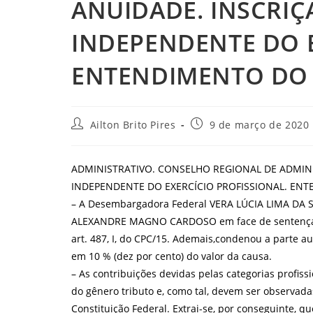
ANUIDADE. INSCRIÇ
INDEPENDENTE DO E
ENTENDIMENTO DO 
Autor
Post
Ailton Brito Pires
9 de março de 2020
do
publicado:
post:
ADMINISTRATIVO. CONSELHO REGIONAL DE ADMINI
INDEPENDENTE DO EXERCÍCIO PROFISSIONAL. ENT
– A Desembargadora Federal VERA LÚCIA LIMA DA SIL
ALEXANDRE MAGNO CARDOSO em face de sentença qu
art. 487, I, do CPC/15. Ademais,condenou a parte a
em 10 % (dez por cento) do valor da causa.
– As contribuições devidas pelas categorias profiss
do gênero tributo e, como tal, devem ser observadas 
Constituição Federal. Extrai-se, por conseguinte, q