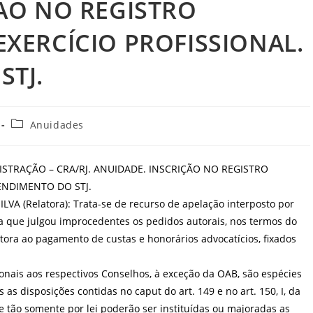
ÃO NO REGISTRO
XERCÍCIO PROFISSIONAL.
STJ.
Categoria
Anuidades
do
post:
STRAÇÃO – CRA/RJ. ANUIDADE. INSCRIÇÃO NO REGISTRO
ENDIMENTO DO STJ.
VA (Relatora): Trata-se de recurso de apelação interposto por
e julgou improcedentes os pedidos autorais, nos termos do
utora ao pagamento de custas e honorários advocatícios, fixados
ionais aos respectivos Conselhos, à exceção da OAB, são espécies
as disposições contidas no caput do art. 149 e no art. 150, I, da
ue tão somente por lei poderão ser instituídas ou majoradas as