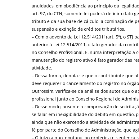
anuidades, em obediência ao princípio da legalida
art. 97, do CTN, somente lei poderá definir o fato g
tributo e da sua base de cálculo; a cominação de p
suspensão e extinção de créditos tributários.
– Com o advento da Lei 12.514/2011(art. 5º), o STJ 
anterior à Lei 12.514/2011, o fato gerador da contri
no Conselho Profissional. E, numa interpretação a c
manutenção do registro ativo é fato gerador das 
atividade.
– Dessa forma, denota-se que o contribuinte que a
deve requerer o cancelamento do registro no órgão
Outrossim, verifica-se da análise dos autos que o a
profissional junto ao Conselho Regional de Administ
– Desse modo, ausente a comprovação de solicitaçã
se falar em inexigibilidade do débito em questão,
ainda que não exercendo a atividade de administrad
fé por parte do Conselho de Administração, que agi
– O juízo a quo, pontuou, ao proferir a r. sentença, 