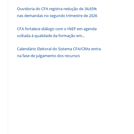
para
Ouvidoria do CFA registra redução de 34,65%
fechar
nas demandas no segundo trimestre de 2026
o
painel
CFA fortalece diálogo com o INEP em agenda
de
voltada à qualidade da formação em
pesquisa.
Administração
Calendário Eleitoral do Sistema CFA/CRAs entra
na fase de julgamento dos recursos