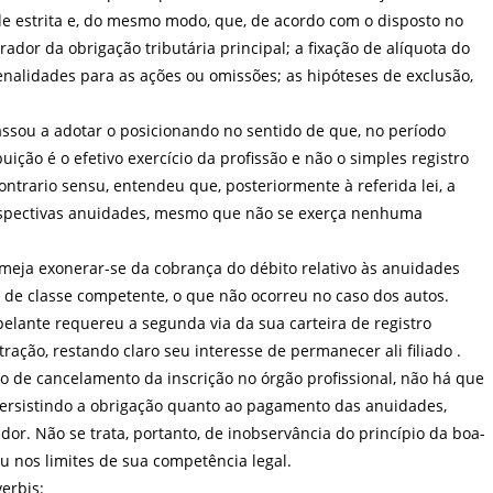
de estrita e, do mesmo modo, que, de acordo com o disposto no
erador da obrigação tributária principal; a fixação de alíquota do
enalidades para as ações ou omissões; as hipóteses de exclusão,
passou a adotar o posicionando no sentido de que, no período
buição é o efetivo exercício da profissão e não o simples registro
ontrario sensu, entendeu que, posteriormente à referida lei, a
respectivas anuidades, mesmo que não se exerça nenhuma
lmeja exonerar-se da cobrança do débito relativo às anuidades
 de classe competente, o que não ocorreu no caso dos autos.
pelante requereu a segunda via da sua carteira de registro
ração, restando claro seu interesse de permanecer ali filiado .
o de cancelamento da inscrição no órgão profissional, não há que
 persistindo a obrigação quanto ao pagamento das anuidades,
or. Não se trata, portanto, de inobservância do princípio da boa-
u nos limites de sua competência legal.
verbis: