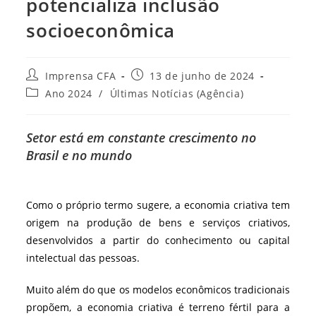
potencializa inclusão
socioeconômica
Autor
Post
Imprensa CFA
13 de junho de 2024
do
publicado:
Categoria
Ano 2024
/
Últimas Notícias (Agência)
post:
do
post:
Setor está em constante crescimento no
Brasil e no mundo
Como o próprio termo sugere, a economia criativa tem
origem na produção de bens e serviços criativos,
desenvolvidos a partir do conhecimento ou capital
intelectual das pessoas.
Muito além do que os modelos econômicos tradicionais
propõem, a economia criativa é terreno fértil para a