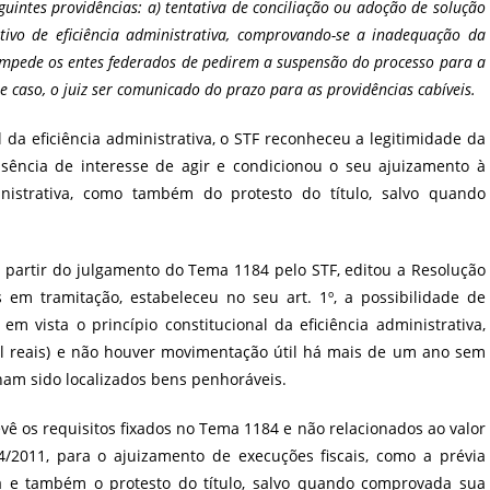
uintes providências: a) tentativa de conciliação ou adoção de solução
otivo de eficiência administrativa, comprovando-se a inadequação da
 impede os entes federados de pedirem a suspensão do processo para a
 caso, o juiz ser comunicado do prazo para as providências cabíveis.
 da eficiência administrativa, o STF reconheceu a legitimidade da
usência de interesse de agir e condicionou o seu ajuizamento à
inistrativa, como também do protesto do título, salvo quando
 a partir do julgamento do Tema 1184 pelo STF, editou a Resolução
s em tramitação, estabeleceu no seu art. 1º, a possibilidade de
 em vista o princípio constitucional da eficiência administrativa,
mil reais) e não houver movimentação útil há mais de um ano sem
ham sido localizados bens penhoráveis.
vê os requisitos fixados no Tema 1184 e não relacionados ao valor
14/2011, para o ajuizamento de execuções fiscais, como a prévia
iva e também o protesto do título, salvo quando comprovada sua