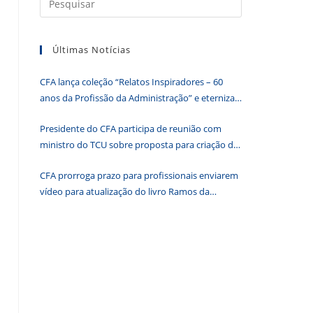
a
tecla
Últimas Notícias
“Esc”
para
CFA lança coleção “Relatos Inspiradores – 60
fechar
anos da Profissão da Administração” e eterniza
o
histórias que transformam o Brasil
painel
Presidente do CFA participa de reunião com
de
ministro do TCU sobre proposta para criação de
pesquisa.
associações dos Conselhos Federais
CFA prorroga prazo para profissionais enviarem
vídeo para atualização do livro Ramos da
Administração