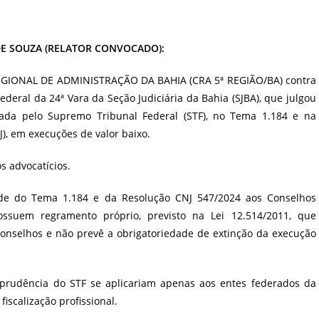
DE SOUZA (RELATOR CONVOCADO):
REGIONAL DE ADMINISTRAÇÃO DA BAHIA (CRA 5ª REGIÃO/BA) contra
Federal da 24ª Vara da Seção Judiciária da Bahia (SJBA), que julgou
rmada pelo Supremo Tribunal Federal (STF), no Tema 1.184 e na
J), em execuções de valor baixo.
 advocatícios.
idade do Tema 1.184 e da Resolução CNJ 547/2024 aos Conselhos
ossuem regramento próprio, previsto na Lei 12.514/2011, que
conselhos e não prevê a obrigatoriedade de extinção da execução
sprudência do STF se aplicariam apenas aos entes federados da
iscalização profissional.