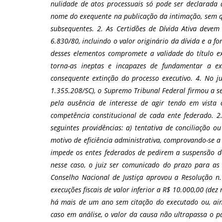
nulidade de atos processuais só pode ser declarada 
nome do exequente na publicação da intimação, sem q
subsequentes. 2. As Certidões de Dívida Ativa devem c
6.830/80, incluindo o valor originário da dívida e a 
desses elementos compromete a validade do título exec
torna-as ineptas e incapazes de fundamentar a exe
consequente extinção do processo executivo. 4. No 
1.355.208/SC), o Supremo Tribunal Federal firmou a seg
pela ausência de interesse de agir tendo em vista o 
competência constitucional de cada ente federado. 
seguintes providências: a) tentativa de conciliação o
motivo de eficiência administrativa, comprovando-se a
impede os entes federados de pedirem a suspensão d
nesse caso, o juiz ser comunicado do prazo para as p
Conselho Nacional de Justiça aprovou a Resolução n
execuções fiscais de valor inferior a R$ 10.000,00 (d
há mais de um ano sem citação do executado ou, ain
caso em análise, o valor da causa não ultrapassa o p