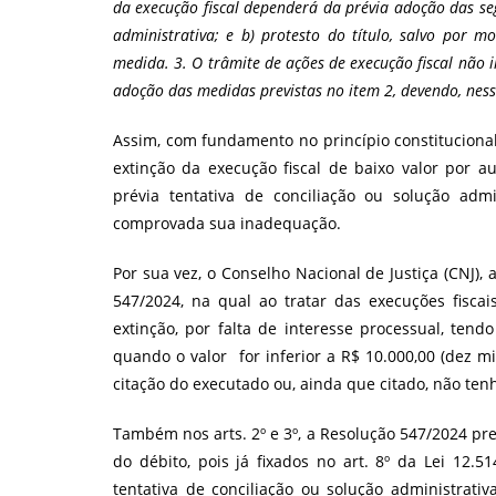
da execução fiscal dependerá da prévia adoção das seg
administrativa; e b) protesto do título, salvo por m
medida. 3. O trâmite de ações de execução fiscal não
adoção das medidas previstas no item 2, devendo, nesse
Assim, com fundamento no princípio constitucional
extinção da execução fiscal de baixo valor por a
prévia tentativa de conciliação ou solução adm
comprovada sua inadequação.
Por sua vez, o Conselho Nacional de Justiça (CNJ),
547/2024, na qual ao tratar das execuções fiscai
extinção, por falta de interesse processual, tendo
quando o valor for inferior a R$ 10.000,00 (dez 
citação do executado ou, ainda que citado, não ten
Também nos arts. 2º e 3º, a Resolução 547/2024 pre
do débito, pois já fixados no art. 8º da Lei 12.5
tentativa de conciliação ou solução administrat