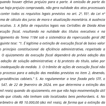
quando houver efetivo prejuízo para a parte. A omissão de parte do
ue haja prejuízo comprovado, não gera nulidade dos atos processuais
onter todos os requisitos legais previstos no art. 2º, §5º, da Lei nº
forma de cálculo dos juros de mora e atualização monetária. A ausência
utivo. 3. A falta de requisitos legais nas Certidões de Dívida Ativa
cução fiscal, resultando na nulidade dos títulos executivos e na
julgamento do Tema 1184 sob a sistemática da repercussão geral (RE
uinte tese: “1. É legítima a extinção de execução fiscal de baixo valor
princípio constitucional da eficiência administrativa, respeitada a
2. O ajuizamento da execução fiscal dependerá da prévia adoção das
u adoção de solução administrativa; e b) protesto do título, salvo por
 inadequação da medida. 3. O trâmite de ações de execução fiscal não
o processo para a adoção das medidas previstas no item 2, devendo,
rovidências cabíveis.” 5. Ao regulamentar a tese fixada pelo STF, o
. 547, de 22 de fevereiro de 2024, em que determina a extinção das
ez mil reais) quando do ajuizamento, em que não haja movimentação útil
da que citado, não tenham sido localizados bens penhoráveis. 6. No
arâmetro de R$ 10.000,00 (dez mil reais), de forma que a extinção da