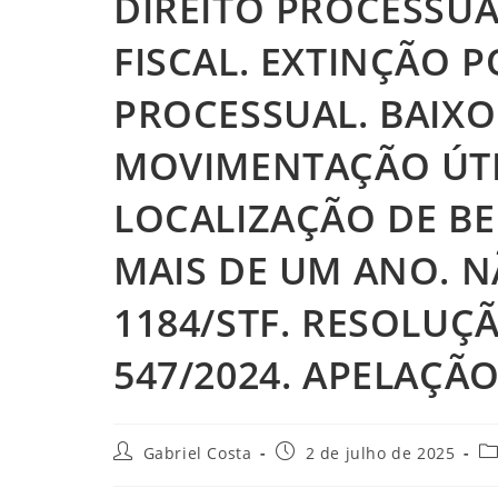
DIREITO PROCESSUA
FISCAL. EXTINÇÃO P
PROCESSUAL. BAIXO
MOVIMENTAÇÃO ÚTI
LOCALIZAÇÃO DE B
MAIS DE UM ANO. 
1184/STF. RESOLUÇ
547/2024. APELAÇÃ
Autor
Post
Ca
Gabriel Costa
2 de julho de 2025
do
publicado:
d
post:
po