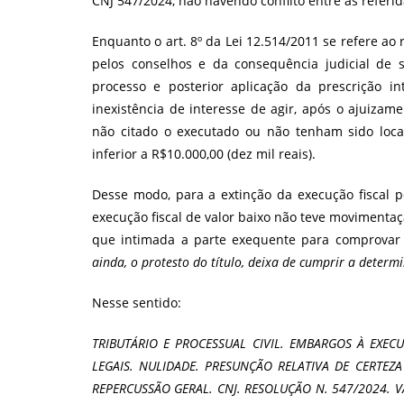
CNJ 547/2024, não havendo conflito entre as refe
Enquanto o art. 8º da Lei 12.514/2011 se refere ao 
pelos conselhos e da consequência judicial de
processo e posterior aplicação da prescrição i
inexistência de interesse de agir, após o ajuiza
não citado o executado ou não tenham sido local
inferior a R$10.000,00 (dez mil reais).
Desse modo, para a extinção da execução fiscal po
execução fiscal de valor baixo não teve movimentaçã
que intimada a parte exequente para comprovar
ainda, o protesto do título, deixa de cumprir a determ
Nesse sentido:
TRIBUTÁRIO E PROCESSUAL CIVIL. EMBARGOS À EXECUÇ
LEGAIS. NULIDADE. PRESUNÇÃO RELATIVA DE CERTEZA
REPERCUSSÃO GERAL. CNJ. RESOLUÇÃO N. 547/2024. VA