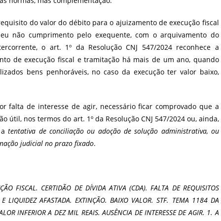
ridas normas, mas complementação.
requisito do valor do débito para o ajuizamento de execução fiscal
 seu não cumprimento pelo exequente, com o arquivamento do
ntercorrente, o art. 1º da Resolução CNJ 547/2024 reconhece a
mento de execução fiscal e tramitação há mais de um ano, quando
izados bens penhoráveis, no caso da execução ter valor baixo,
r falta de interesse de agir, necessário ficar comprovado que a
o útil, nos termos do art. 1º da Resolução CNJ 547/2024 ou, ainda,
 a
tentativa de conciliação ou adoção de solução administrativa, ou
inação judicial no prazo fixado
.
ÃO FISCAL. CERTIDÃO DE DÍVIDA ATIVA (CDA). FALTA DE REQUISITOS
 E LIQUIDEZ AFASTADA. EXTINÇÃO. BAIXO VALOR. STF. TEMA 1184 DA
LOR INFERIOR A DEZ MIL REAIS. AUSÊNCIA DE INTERESSE DE AGIR. 1. A