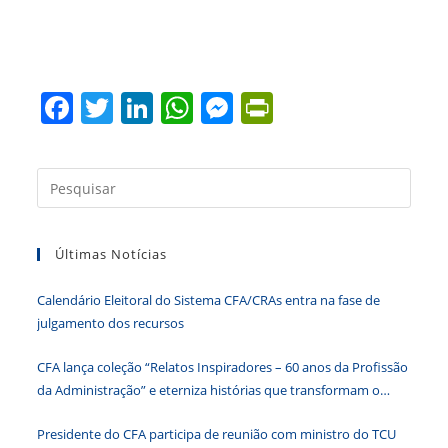
F
T
Li
W
M
Pr
a
w
n
h
e
in
c
itt
k
at
ss
tF
Press
e
er
e
s
e
ri
a
b
dI
A
n
e
tecla
Últimas Notícias
“Esc”
o
n
p
g
n
para
o
p
er
dl
Calendário Eleitoral do Sistema CFA/CRAs entra na fase de
fecha
k
y
julgamento dos recursos
o
paine
CFA lança coleção “Relatos Inspiradores – 60 anos da Profissão
de
da Administração” e eterniza histórias que transformam o
pesqu
Brasil
Presidente do CFA participa de reunião com ministro do TCU