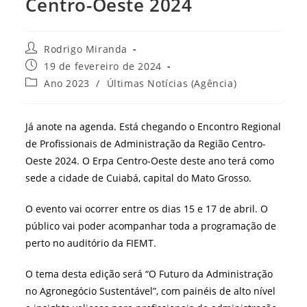
Centro-Oeste 2024
Autor
Rodrigo Miranda
do
Post
19 de fevereiro de 2024
post:
publicado:
Categoria
Ano 2023
/
Últimas Notícias (Agência)
do
post:
Já anote na agenda. Está chegando o Encontro Regional
de Profissionais de Administração da Região Centro-
Oeste 2024. O Erpa Centro-Oeste deste ano terá como
sede a cidade de Cuiabá, capital do Mato Grosso.
O evento vai ocorrer entre os dias 15 e 17 de abril. O
público vai poder acompanhar toda a programação de
perto no auditório da FIEMT.
O tema desta edição será “O Futuro da Administração
no Agronegócio Sustentável”, com painéis de alto nível