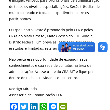
e insights valiosos para profissionais de administração
de todos os níveis e especializações. Serão três dias de
muito conteúdo e troca de experiências entre os
participantes.
O Erpa Centro-Oeste é promovido pelo CFA e pelos
CRAs do Mato Grosso , Mato Grosso do Sul, Goiás e
Distrito Federal. Em breve as inscrições, que serão
gratuitas e limitadas, estarão abertas.
Não perca essa oportunidade de expandir seus
conhecimentos e sua rede de contatos na área de
administração. Acesse o site do CRA-MT e fique por
dentro de toda as novidades do encontro.
Rodrigo Miranda
Assessoria de Comunicação CFA
F
T
Li
W
M
Pr