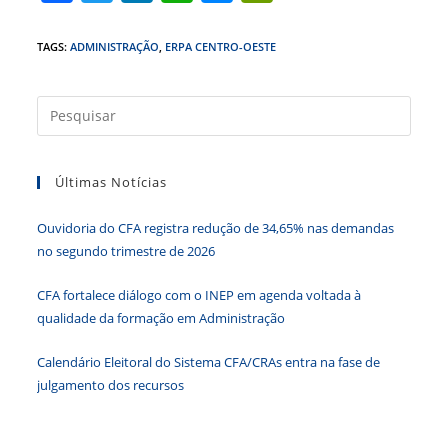
a
w
n
h
e
in
c
itt
k
at
ss
tF
TAGS
:
ADMINISTRAÇÃO
,
ERPA CENTRO-OESTE
e
er
e
s
e
ri
b
dI
A
n
e
Press
a
o
n
p
g
n
tecla
o
p
er
dl
Últimas Notícias
“Esc”
k
y
para
Ouvidoria do CFA registra redução de 34,65% nas demandas
fecha
no segundo trimestre de 2026
o
paine
CFA fortalece diálogo com o INEP em agenda voltada à
de
qualidade da formação em Administração
pesqu
Calendário Eleitoral do Sistema CFA/CRAs entra na fase de
julgamento dos recursos