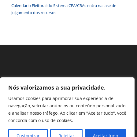
Calendário Eleitoral do Sistema CFA/CRAs entra na fase de
julgamento dos recursos
Nós valorizamos a sua privacidade.
Usamos cookies para aprimorar sua experiência de
navegação, veicular anúncios ou conteúdo personalizado
Perguntas Frequentes
Ouvidoria
Transparência e prestação de contas
e analisar nosso tráfego. Ao clicar em "Aceitar tudo", você
Assessoria de Imprensa
Portal SEI
LGPD
concorda com o uso de cookies.
Protocolo / Peticionamento
Setor de Autarquias Sul 1 Bloco L Edificio CFA - Asa Sul, Brasília -
Customizar
Rejeitar
Aceitar tudo