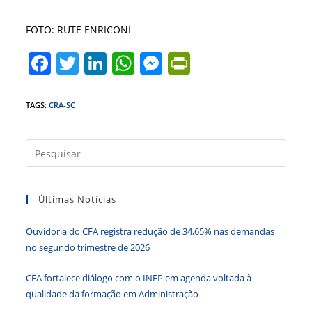
FOTO: RUTE ENRICONI
F
T
Li
W
M
Pr
a
w
n
h
e
in
c
itt
k
at
ss
tF
TAGS
:
CRA-SC
e
er
e
s
e
ri
b
dI
A
n
e
Press
a
o
n
p
g
n
tecla
o
p
er
dl
Últimas Notícias
“Esc”
k
y
para
Ouvidoria do CFA registra redução de 34,65% nas demandas
fecha
no segundo trimestre de 2026
o
paine
CFA fortalece diálogo com o INEP em agenda voltada à
de
qualidade da formação em Administração
pesqu