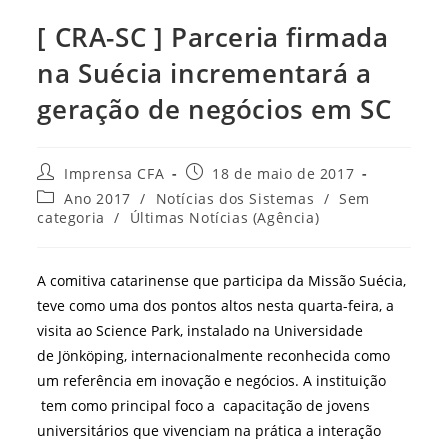
[ CRA-SC ] Parceria firmada
na Suécia incrementará a
geração de negócios em SC
Autor
Post
Imprensa CFA
18 de maio de 2017
do
publicado:
Categoria
Ano 2017
/
Notícias dos Sistemas
/
Sem
post:
do
categoria
/
Últimas Notícias (Agência)
post:
A comitiva catarinense que participa da Missão Suécia,
teve como uma dos pontos altos nesta quarta-feira, a
visita ao Science Park, instalado na Universidade
de Jönköping, internacionalmente reconhecida como
um referência em inovação e negócios. A instituição
tem como principal foco a capacitação de jovens
universitários que vivenciam na prática a interação