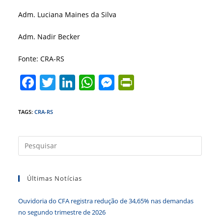
Adm. Luciana Maines da Silva
Adm. Nadir Becker
Fonte: CRA-RS
F
T
Li
W
M
Pr
a
w
n
h
e
in
c
itt
k
at
ss
tF
TAGS
:
CRA-RS
e
er
e
s
e
ri
b
dI
A
n
e
Press
a
o
n
p
g
n
tecla
o
p
er
dl
Últimas Notícias
“Esc”
k
y
para
Ouvidoria do CFA registra redução de 34,65% nas demandas
fecha
no segundo trimestre de 2026
o