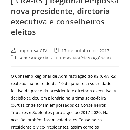
[ CRA-RS ] Regional empossa
nova presidente, diretoria
executiva e conselheiros
eleitos
Autor
Post
Imprensa CFA
17 de outubro de 2017
do
publicado:
Categoria
Sem categoria
/
Últimas Notícias (Agência)
post:
do
post:
O Conselho Regional de Administração do RS (CRA-RS)
realizou, na noite do dia 10 de janeiro, a solenidade
festiva de posse da presidente e diretoria executiva. A
decisão se deu em plenária na última sexta-feira
(06/01), onde foram empossados os Conselheiros
Titulares e Suplentes para a gestão 2017-2020. Na
ocasião também foram votados os Conselheiros
Presidente e Vice-Presidentes, assim como os