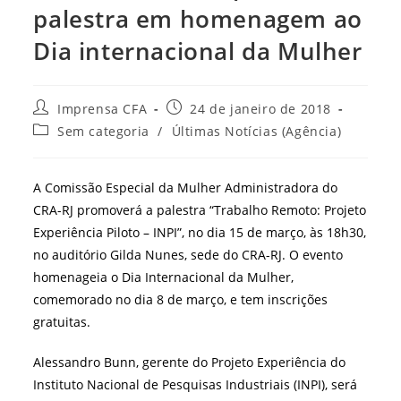
palestra em homenagem ao
Dia internacional da Mulher
Autor
Post
Imprensa CFA
24 de janeiro de 2018
do
publicado:
Categoria
Sem categoria
/
Últimas Notícias (Agência)
post:
do
post:
A Comissão Especial da Mulher Administradora do
CRA-RJ promoverá a palestra “Trabalho Remoto: Projeto
Experiência Piloto – INPI”, no dia 15 de março, às 18h30,
no auditório Gilda Nunes, sede do CRA-RJ. O evento
homenageia o Dia Internacional da Mulher,
comemorado no dia 8 de março, e tem inscrições
gratuitas.
Alessandro Bunn, gerente do Projeto Experiência do
Instituto Nacional de Pesquisas Industriais (INPI), será