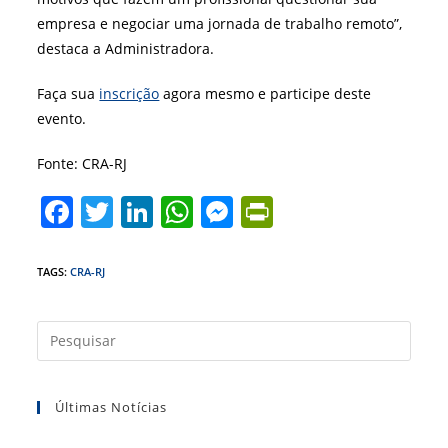
empresa e negociar uma jornada de trabalho remoto”,
destaca a Administradora.
Faça sua
inscrição
agora mesmo e participe deste
evento.
Fonte: CRA-RJ
F
T
Li
W
M
Pr
a
w
n
h
e
in
c
itt
k
at
ss
tF
TAGS
:
CRA-RJ
e
er
e
s
e
ri
b
dI
A
n
e
Press
a
o
n
p
g
n
tecla
o
p
er
dl
Últimas Notícias
“Esc”
k
y
para