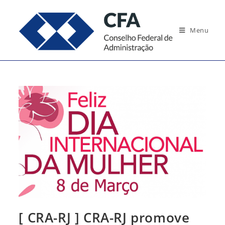
Ir
para
Menu
o
conteúdo
[ CRA-RJ ] CRA-RJ promove