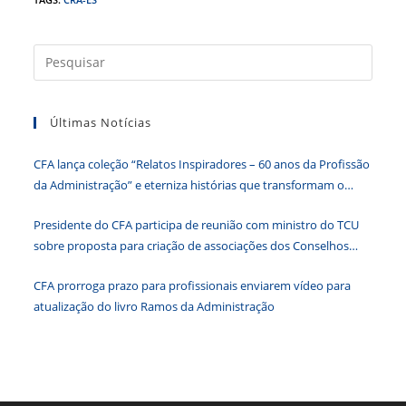
c
itt
k
at
ss
tF
e
er
e
s
e
ri
b
dI
A
n
e
Press
a
o
n
p
g
n
tecla
o
p
er
dl
Últimas Notícias
“Esc”
k
y
para
CFA lança coleção “Relatos Inspiradores – 60 anos da Profissão
fecha
da Administração” e eterniza histórias que transformam o
o
Brasil
paine
Presidente do CFA participa de reunião com ministro do TCU
de
sobre proposta para criação de associações dos Conselhos
pesqu
Federais
CFA prorroga prazo para profissionais enviarem vídeo para
atualização do livro Ramos da Administração