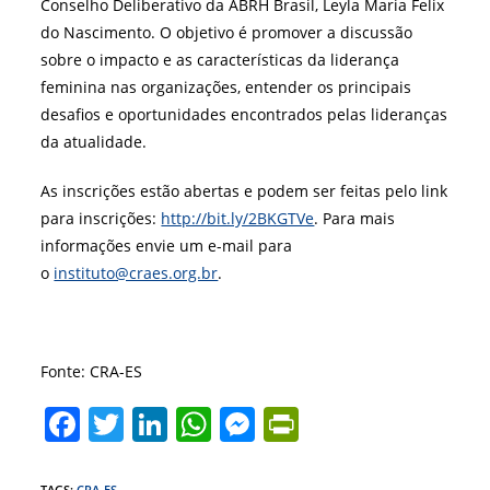
Conselho Deliberativo da ABRH Brasil, Leyla Maria Felix
do Nascimento. O objetivo é promover a discussão
sobre o impacto e as características da liderança
feminina nas organizações, entender os principais
desafios e oportunidades encontrados pelas lideranças
da atualidade.
As inscrições estão abertas e podem ser feitas pelo link
para inscrições:
http://bit.ly/2BKGTVe
. Para mais
informações envie um e-mail para
o
instituto@craes.org.br
.
Fonte: CRA-ES
F
T
Li
W
M
Pr
a
w
n
h
e
in
TAGS
:
CRA-ES