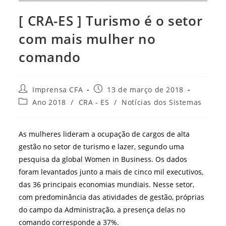
[ CRA-ES ] Turismo é o setor
com mais mulher no
comando
Autor
Post
Imprensa CFA
13 de março de 2018
do
publicado:
Categoria
Ano 2018
/
CRA - ES
/
Notícias dos Sistemas
post:
do
post:
As mulheres lideram a ocupação de cargos de alta
gestão no setor de turismo e lazer, segundo uma
pesquisa da global Women in Business. Os dados
foram levantados junto a mais de cinco mil executivos,
das 36 principais economias mundiais. Nesse setor,
com predominância das atividades de gestão, próprias
do campo da Administração, a presença delas no
comando corresponde a 37%.