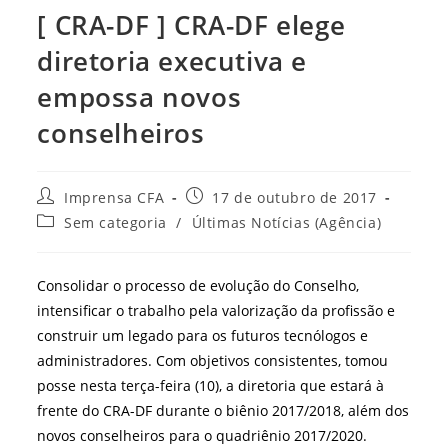
[ CRA-DF ] CRA-DF elege
diretoria executiva e
empossa novos
conselheiros
Autor
Post
Imprensa CFA
17 de outubro de 2017
do
publicado:
Categoria
Sem categoria
/
Últimas Notícias (Agência)
post:
do
post:
Consolidar o processo de evolução do Conselho,
intensificar o trabalho pela valorização da profissão e
construir um legado para os futuros tecnólogos e
administradores. Com objetivos consistentes, tomou
posse nesta terça-feira (10), a diretoria que estará à
frente do CRA-DF durante o biênio 2017/2018, além dos
novos conselheiros para o quadriênio 2017/2020.