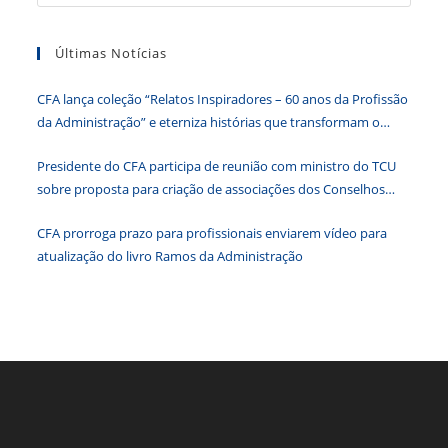
a
o
n
p
g
n
tecla
o
p
er
dl
Últimas Notícias
“Esc”
k
y
para
CFA lança coleção “Relatos Inspiradores – 60 anos da Profissão
fecha
da Administração” e eterniza histórias que transformam o
o
Brasil
paine
Presidente do CFA participa de reunião com ministro do TCU
de
sobre proposta para criação de associações dos Conselhos
pesqu
Federais
CFA prorroga prazo para profissionais enviarem vídeo para
atualização do livro Ramos da Administração