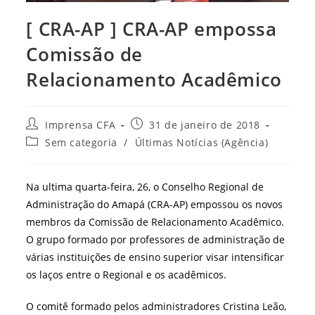
[ CRA-AP ] CRA-AP empossa
Comissão de
Relacionamento Acadêmico
Autor
Post
Imprensa CFA
31 de janeiro de 2018
do
publicado:
Categoria
Sem categoria
/
Últimas Notícias (Agência)
post:
do
post:
Na ultima quarta-feira, 26, o Conselho Regional de
Administração do Amapá (CRA-AP) empossou os novos
membros da Comissão de Relacionamento Acadêmico.
O grupo formado por professores de administração de
várias instituições de ensino superior visar intensificar
os laços entre o Regional e os acadêmicos.
O comitê formado pelos administradores Cristina Leão,