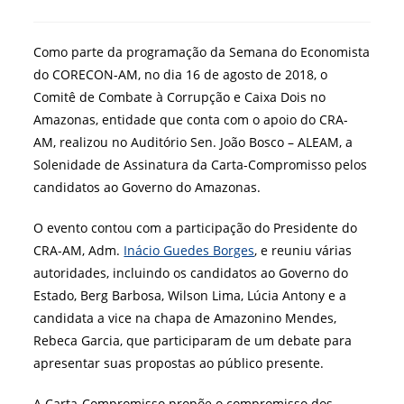
post:
do
post:
Como parte da programação da Semana do Economista
do CORECON-AM, no dia 16 de agosto de 2018, o
Comitê de Combate à Corrupção e Caixa Dois no
Amazonas, entidade que conta com o apoio do CRA-
AM, realizou no Auditório Sen. João Bosco – ALEAM, a
Solenidade de Assinatura da Carta-Compromisso pelos
candidatos ao Governo do Amazonas.
O evento contou com a participação do Presidente do
CRA-AM, Adm.
Inácio Guedes Borges
, e reuniu várias
aut
oridades, incluindo os candidatos ao Governo do
Estado, Berg Barbosa, Wilson Lima, Lúcia Antony e a
candidata a vice na chapa de Amazonino Mendes,
Rebeca Garcia, que participaram de um debate para
apresentar suas propostas ao público presente.
A Carta-Compromisso propõe o compromisso dos