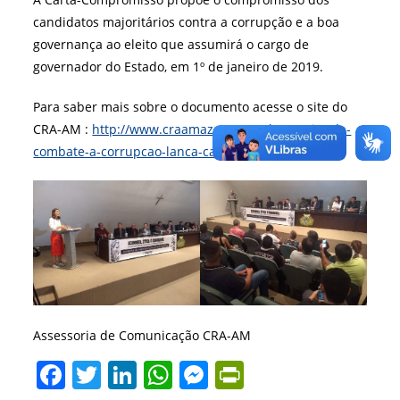
candidatos majoritários contra a corrupção e a boa
governança ao eleito que assumirá o cargo de
governador do Estado, em 1º de janeiro de 2019.
Para saber mais sobre o documento acesse o site do
CRA-AM :
http://www.craamazonas.org.b
r/comite-de-
combate-a-corrupca
o-lanca-carta-compromisso
Assessoria de Comunicação CRA-AM
F
T
Li
W
M
Pr