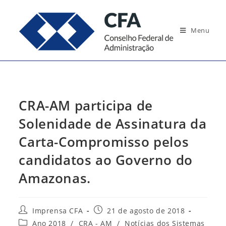
Ir
para
Menu
o
conteúdo
CRA-AM participa de
Solenidade de Assinatura da
Carta-Compromisso pelos
candidatos ao Governo do
Amazonas.
Autor
Post
Imprensa CFA
21 de agosto de 2018
do
publicado:
Categoria
Ano 2018
/
CRA - AM
/
Notícias dos Sistemas