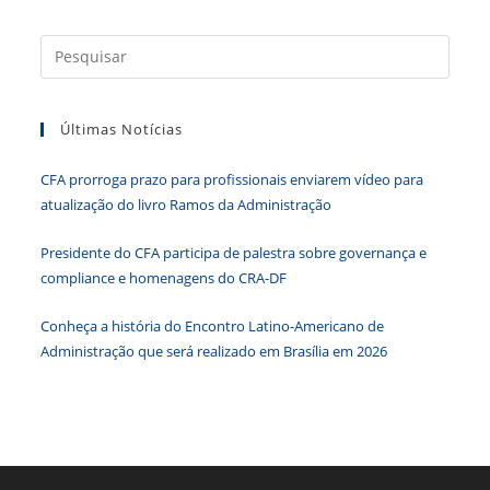
a
w
n
h
e
in
c
itt
k
at
ss
tF
Press
e
er
e
s
e
ri
a
b
dI
A
n
e
tecla
Últimas Notícias
“Esc”
o
n
p
g
n
para
o
p
er
dl
CFA prorroga prazo para profissionais enviarem vídeo para
fecha
k
y
atualização do livro Ramos da Administração
o
paine
Presidente do CFA participa de palestra sobre governança e
de
compliance e homenagens do CRA-DF
pesqu
Conheça a história do Encontro Latino-Americano de
Administração que será realizado em Brasília em 2026