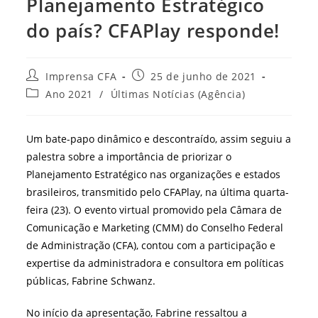
Planejamento Estratégico
do país? CFAPlay responde!
Autor
Post
Imprensa CFA
25 de junho de 2021
do
publicado:
Categoria
Ano 2021
/
Últimas Notícias (Agência)
post:
do
post:
Um bate-papo dinâmico e descontraído, assim seguiu a
palestra sobre a importância de priorizar o
Planejamento Estratégico nas organizações e estados
brasileiros, transmitido pelo CFAPlay, na última quarta-
feira (23). O evento virtual promovido pela Câmara de
Comunicação e Marketing (CMM) do Conselho Federal
de Administração (CFA), contou com a participação e
expertise da administradora e consultora em políticas
públicas, Fabrine Schwanz.
No início da apresentação, Fabrine ressaltou a