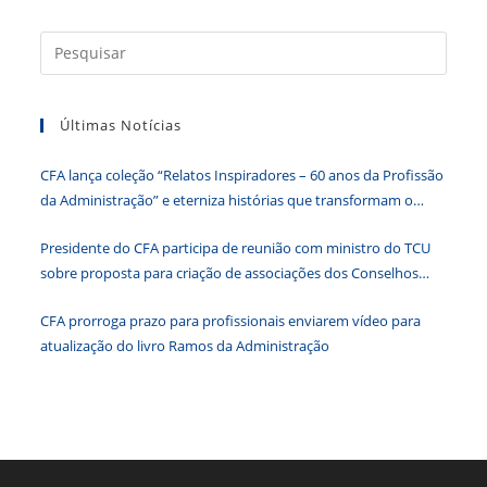
e
er
e
s
e
ri
b
dI
A
n
e
Press
a
o
n
p
g
n
tecla
o
p
er
dl
Últimas Notícias
“Esc”
k
y
para
CFA lança coleção “Relatos Inspiradores – 60 anos da Profissão
fecha
da Administração” e eterniza histórias que transformam o
o
Brasil
paine
Presidente do CFA participa de reunião com ministro do TCU
de
sobre proposta para criação de associações dos Conselhos
pesqu
Federais
CFA prorroga prazo para profissionais enviarem vídeo para
atualização do livro Ramos da Administração