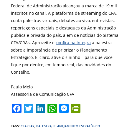
Federal de Administração alcançou a marca de 19 mil
inscritos no canal. A plataforma de streaming do CFA,
conta palestras virtuais, debates ao vivo, entrevistas,
reportagens especiais e destaques da Administração
pública e privada do país, além de notícias do Sistema
CFA/CRAs. Aproveite e
confira na íntegra
a palestra
sobre a importância de priorizar o Planejamento
Estratégico. E, claro, ative o sininho – para que você
fique por dentro, em tempo real, das novidades do
Conselho.
Paulo Melo
Assessoria de Comunicação CFA
F
T
Li
W
M
Pr
a
w
n
h
e
in
c
itt
k
at
ss
tF
TAGS
:
CFAPLAY
,
PALESTRA
,
PLANEJAMENTO ESTRATÉGICO