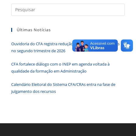
Press
a
tecla
Últimas Notícias
“Esc”
para
Ouvidoria do CFA registra redução de 34,65% nas demandas
fecha
no segundo trimestre de 2026
o
paine
CFA fortalece diálogo com o INEP em agenda voltada à
de
qualidade da formação em Administração
pesqu
Calendário Eleitoral do Sistema CFA/CRAs entra na fase de
julgamento dos recursos