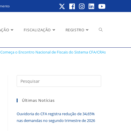
amento
Alternar
AÇÃO
FISCALIZAÇÃO
REGISTRO
Começa o Encontro Nacional de Fiscais do Sistema CFA/CRAs 2021
>
IMG_
pesquisa
Pressione
a
do
tecla
Últimas Notícias
“Esc”
para
Ouvidoria do CFA registra redução de 34,65%
fechar
site
nas demandas no segundo trimestre de 2026
o
painel