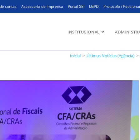
de contas
Assessoria de Imprensa
Portal SEI
LGPD
Protocolo / Peticion
INSTITUCIONAL
ADMINISTR
Inicial
>
Últimas Notícias (Agência)
>