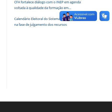
CFA fortalece diálogo com o INEP em agenda
de
voltada à qualidade da formação em
pesquisa.
Administração
Calendário Eleitoral do Sistema CFA/CRAs entra
na fase de julgamento dos recursos