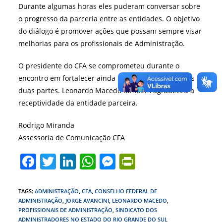
Durante algumas horas eles puderam conversar sobre
o progresso da parceria entre as entidades. O objetivo
do diálogo é promover ações que possam sempre visar
melhorias para os profissionais de Administração.
O presidente do CFA se comprometeu durante o
encontro em fortalecer ainda mais a relação entre as
duas partes. Leonardo Macedo também agradeceu a
receptividade da entidade parceira.
Rodrigo Miranda
Assessoria de Comunicação CFA
F
T
Li
W
M
Pr
a
w
n
h
e
in
c
itt
k
at
ss
tF
TAGS
:
ADMINISTRAÇÃO
,
CFA
,
CONSELHO FEDERAL DE
ADMINISTRAÇÃO
,
JORGE AVANCINI
,
LEONARDO MACEDO
,
e
er
e
s
e
ri
PROFISSIONAIS DE ADMINISTRAÇÃO
,
SINDICATO DOS
ADMINISTRADORES NO ESTADO DO RIO GRANDE DO SUL