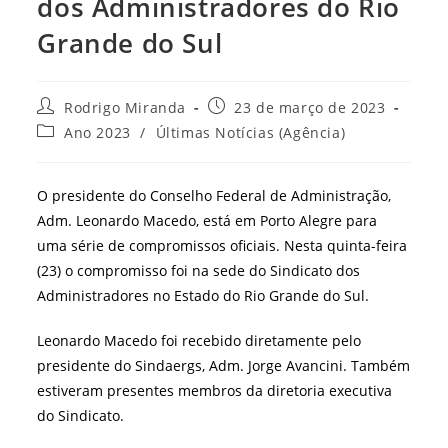
dos Administradores do Rio
Grande do Sul
Autor
Post
Rodrigo Miranda
23 de março de 2023
do
publicado:
Categoria
Ano 2023
/
Últimas Notícias (Agência)
post:
do
post:
O presidente do Conselho Federal de Administração,
Adm. Leonardo Macedo, está em Porto Alegre para
uma série de compromissos oficiais. Nesta quinta-feira
(23) o compromisso foi na sede do Sindicato dos
Administradores no Estado do Rio Grande do Sul.
Leonardo Macedo foi recebido diretamente pelo
presidente do Sindaergs, Adm. Jorge Avancini. Também
estiveram presentes membros da diretoria executiva
do Sindicato.