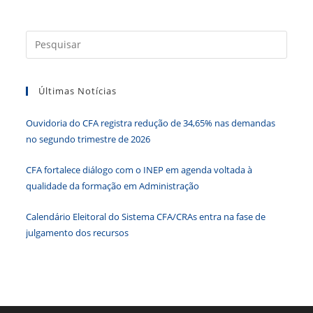
b
dI
A
n
e
o
n
p
g
n
Press
o
p
er
dl
a
k
y
tecla
Últimas Notícias
“Esc”
para
Ouvidoria do CFA registra redução de 34,65% nas demandas
fecha
no segundo trimestre de 2026
o
paine
CFA fortalece diálogo com o INEP em agenda voltada à
de
qualidade da formação em Administração
pesqu
Calendário Eleitoral do Sistema CFA/CRAs entra na fase de
julgamento dos recursos