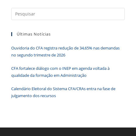
e
er
e
s
e
ri
b
dI
A
n
e
Press
a
o
n
p
g
n
tecla
o
p
er
dl
Últimas Notícias
“Esc”
k
y
para
Ouvidoria do CFA registra redução de 34,65% nas demandas
fecha
no segundo trimestre de 2026
o
paine
CFA fortalece diálogo com o INEP em agenda voltada à
de
qualidade da formação em Administração
pesqu
Calendário Eleitoral do Sistema CFA/CRAs entra na fase de
julgamento dos recursos