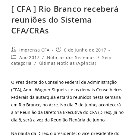
[ CFA ] Rio Branco receberá
reuniões do Sistema
CFA/CRAs
Autor
Post
Imprensa CFA
6 de junho de 2017
do
publicado:
Categoria
Ano 2017
/
Notícias dos Sistemas
/
Sem
post:
do
categoria
/
Últimas Notícias (Agência)
post:
O Presidente do Conselho Federal de Administração
(CFA), Adm. Wagner Siqueira, e os demais Conselheiros
Federais da autarquia estarão reunidos nesta semana
em Rio Branco, no Acre. No dia 7 de junho, acontecerá
a 5ª Reunião da Diretoria Executiva do CFA (Direx). Já no
dia 8, será a vez da Reunião Plenária de junho.
Na pauta da Direx, o presidente; o vice-presidente do