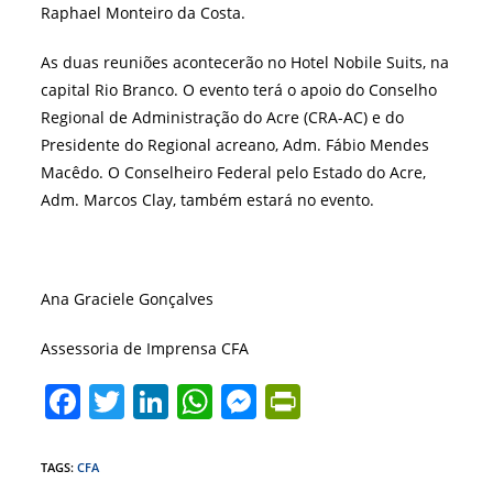
Raphael Monteiro da Costa.
As duas reuniões acontecerão no Hotel Nobile Suits, na
capital Rio Branco. O evento terá o apoio do Conselho
Regional de Administração do Acre (CRA-AC) e do
Presidente do Regional acreano, Adm. Fábio Mendes
Macêdo. O Conselheiro Federal pelo Estado do Acre,
Adm. Marcos Clay, também estará no evento.
Ana Graciele Gonçalves
Assessoria de Imprensa CFA
F
T
Li
W
M
Pr
a
w
n
h
e
in
c
itt
k
at
ss
tF
TAGS
:
CFA