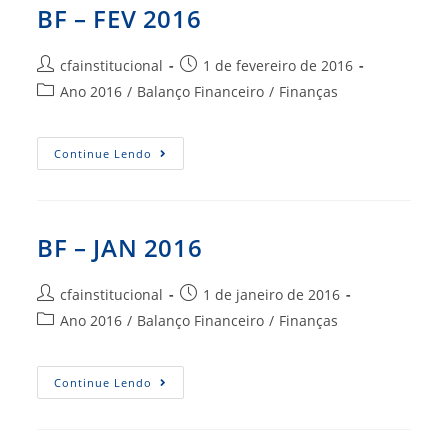
BF – FEV 2016
Autor
Post
cfainstitucional
1 de fevereiro de 2016
do
publicado:
Categoria
Ano 2016
/
Balanço Financeiro
/
Finanças
post:
do
post:
BF
Continue Lendo
–
FEV
2016
BF – JAN 2016
Autor
Post
cfainstitucional
1 de janeiro de 2016
do
publicado:
Categoria
Ano 2016
/
Balanço Financeiro
/
Finanças
post:
do
post:
BF
Continue Lendo
–
JAN
2016