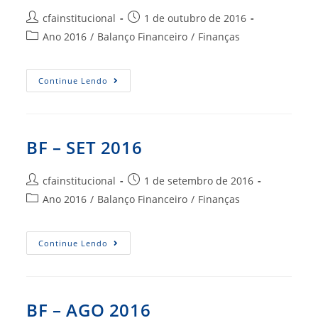
Autor
Post
cfainstitucional
1 de outubro de 2016
do
publicado:
Categoria
Ano 2016
/
Balanço Financeiro
/
Finanças
post:
do
post:
BF
Continue Lendo
–
OUT
2016
BF – SET 2016
Autor
Post
cfainstitucional
1 de setembro de 2016
do
publicado:
Categoria
Ano 2016
/
Balanço Financeiro
/
Finanças
post:
do
post:
BF
Continue Lendo
–
SET
2016
BF – AGO 2016