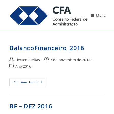
Ir
para
Menu
o
conteúdo
BalancoFinanceiro_2016
Autor
Post
Herson Freitas
7 de novembro de 2018
do
publicado:
Categoria
Ano 2016
post:
do
post:
BalancoFinanceiro_2016
Continue Lendo
BF – DEZ 2016