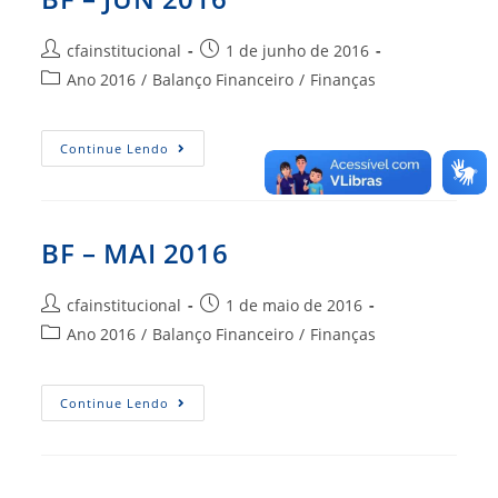
Autor
Post
cfainstitucional
1 de junho de 2016
do
publicado:
Categoria
Ano 2016
/
Balanço Financeiro
/
Finanças
post:
do
post:
BF
Continue Lendo
–
JUN
2016
BF – MAI 2016
Autor
Post
cfainstitucional
1 de maio de 2016
do
publicado:
Categoria
Ano 2016
/
Balanço Financeiro
/
Finanças
post:
do
post:
BF
Continue Lendo
–
MAI
2016