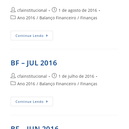
Autor
Post
cfainstitucional
1 de agosto de 2016
do
publicado:
Categoria
Ano 2016
/
Balanço Financeiro
/
Finanças
post:
do
post:
BF
Continue Lendo
–
AGO
2016
BF – JUL 2016
Autor
Post
cfainstitucional
1 de julho de 2016
do
publicado:
Categoria
Ano 2016
/
Balanço Financeiro
/
Finanças
post:
do
post:
BF
Continue Lendo
–
JUL
2016
BF – JUN 2016