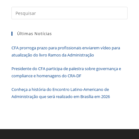
Press
a
tecla
Últimas Notícias
“Esc”
para
CFA prorroga prazo para profissionais enviarem vídeo para
fecha
atualização do livro Ramos da Administração
o
paine
Presidente do CFA participa de palestra sobre governança e
de
compliance e homenagens do CRA-DF
pesqu
Conheça a história do Encontro Latino-Americano de
Administração que será realizado em Brasília em 2026