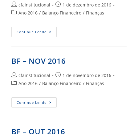
Autor
Post
cfainstitucional
1 de dezembro de 2016
do
publicado:
Categoria
Ano 2016
/
Balanço Financeiro
/
Finanças
post:
do
post:
BF
Continue Lendo
–
DEZ
2016
BF – NOV 2016
Autor
Post
cfainstitucional
1 de novembro de 2016
do
publicado:
Categoria
Ano 2016
/
Balanço Financeiro
/
Finanças
post:
do
post:
BF
Continue Lendo
–
NOV
2016
BF – OUT 2016