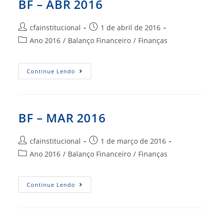
BF – ABR 2016
Autor
Post
cfainstitucional
1 de abril de 2016
do
publicado:
Categoria
Ano 2016
/
Balanço Financeiro
/
Finanças
post:
do
post:
BF
Continue Lendo
–
ABR
2016
BF – MAR 2016
Autor
Post
cfainstitucional
1 de março de 2016
do
publicado:
Categoria
Ano 2016
/
Balanço Financeiro
/
Finanças
post:
do
post:
BF
Continue Lendo
–
MAR
2016