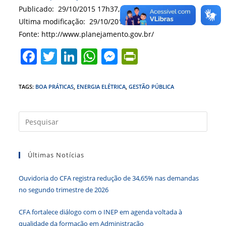
Publicado: 29/10/2015 17h37,
Ultima modificação: 29/10/2015 17h37
Fonte: http://www.planejamento.gov.br/
F
T
Li
W
M
Pr
a
w
n
h
e
in
c
itt
k
at
ss
tF
TAGS
:
BOA PRÁTICAS
,
ENERGIA ELÉTRICA
,
GESTÃO PÚBLICA
e
er
e
s
e
ri
b
dI
A
n
e
Press
a
o
n
p
g
n
tecla
o
p
er
dl
Últimas Notícias
“Esc”
k
y
para
Ouvidoria do CFA registra redução de 34,65% nas demandas
fecha
no segundo trimestre de 2026
o
paine
CFA fortalece diálogo com o INEP em agenda voltada à
de
qualidade da formação em Administração