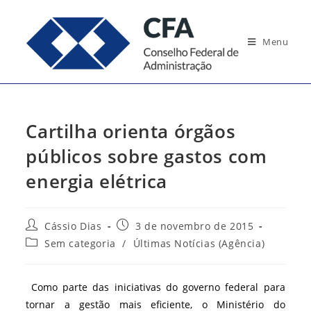
Ir
para
Menu
o
conteúdo
Cartilha orienta órgãos
públicos sobre gastos com
energia elétrica
Autor
Post
Cássio Dias
3 de novembro de 2015
do
publicado:
Categoria
Sem categoria
/
Últimas Notícias (Agência)
post:
do
post:
Como parte das iniciativas do governo federal para
tornar a gestão mais eficiente, o Ministério do