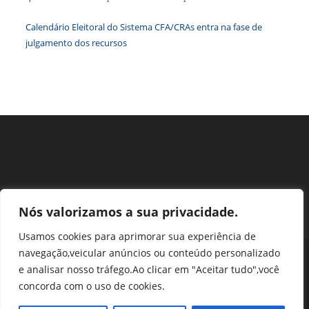
pesqu
Calendário Eleitoral do Sistema CFA/CRAs entra na fase de
julgamento dos recursos
Nós valorizamos a sua privacidade.
Usamos cookies para aprimorar sua experiência de
navegação,veicular anúncios ou conteúdo personalizado
Perguntas Frequentes
Ouvidoria
Transparência e prestação de contas
e analisar nosso tráfego.Ao clicar em "Aceitar tudo",você
Assessoria de Imprensa
Portal SEI
LGPD
concorda com o uso de cookies.
Protocolo / Peticionamento