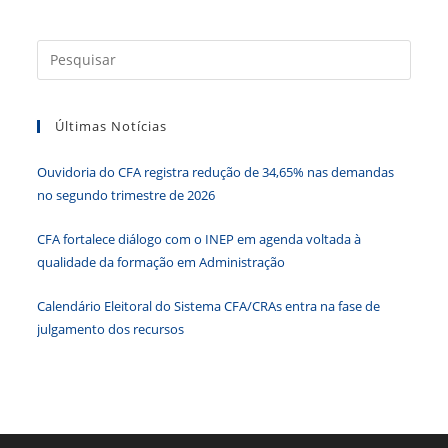
e
er
e
s
e
ri
b
dI
A
n
e
Press
o
n
p
g
n
a
o
p
er
dl
tecla
k
y
Últimas Notícias
“Esc”
para
Ouvidoria do CFA registra redução de 34,65% nas demandas
fecha
no segundo trimestre de 2026
o
paine
CFA fortalece diálogo com o INEP em agenda voltada à
de
qualidade da formação em Administração
pesqu
Calendário Eleitoral do Sistema CFA/CRAs entra na fase de
julgamento dos recursos