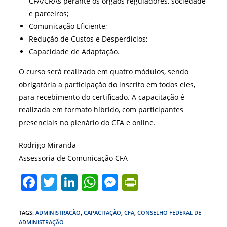
CFA/CRAs perante os órgãos reguladores, sociedade
e parceiros;
Comunicação Eficiente;
Redução de Custos e Desperdícios;
Capacidade de Adaptação.
O curso será realizado em quatro módulos, sendo
obrigatória a participação do inscrito em todos eles,
para recebimento do certificado. A capacitação é
realizada em formato híbrido, com participantes
presenciais no plenário do CFA e online.
Rodrigo Miranda
Assessoria de Comunicação CFA
F
T
Li
W
M
Pr
a
w
n
h
e
in
c
itt
k
at
ss
tF
TAGS
:
ADMINISTRAÇÃO
,
CAPACITAÇÃO
,
CFA
,
CONSELHO FEDERAL DE
ADMINISTRAÇÃO