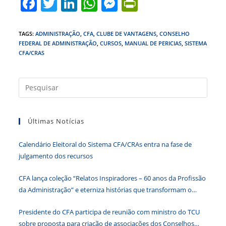
F
T
Li
W
M
Pr
a
w
n
h
e
in
c
itt
k
at
ss
tF
TAGS
:
ADMINISTRAÇÃO
,
CFA
,
CLUBE DE VANTAGENS
,
CONSELHO
FEDERAL DE ADMINISTRAÇÃO
,
CURSOS
,
MANUAL DE PERICIAS
,
SISTEMA
e
er
e
s
e
ri
CFA/CRAS
b
dI
A
n
e
o
n
p
g
n
Press
o
p
er
dl
a
tecla
k
y
Últimas Notícias
“Esc”
para
Calendário Eleitoral do Sistema CFA/CRAs entra na fase de
fecha
julgamento dos recursos
o
paine
CFA lança coleção “Relatos Inspiradores – 60 anos da Profissão
de
da Administração” e eterniza histórias que transformam o
pesqu
Brasil
Presidente do CFA participa de reunião com ministro do TCU
sobre proposta para criação de associações dos Conselhos