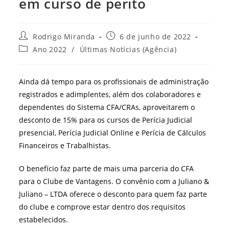
em curso de perito
Autor
Post
Rodrigo Miranda
6 de junho de 2022
do
publicado:
Categoria
Ano 2022
/
Últimas Notícias (Agência)
post:
do
post:
Ainda dá tempo para os profissionais de administração
registrados e adimplentes, além dos colaboradores e
dependentes do Sistema CFA/CRAs, aproveitarem o
desconto de 15% para os cursos de Perícia Judicial
presencial, Perícia Judicial Online e Perícia de Cálculos
Financeiros e Trabalhistas.
O benefício faz parte de mais uma parceria do CFA
para o Clube de Vantagens. O convênio com a Juliano &
Juliano – LTDA oferece o desconto para quem faz parte
do clube e comprove estar dentro dos requisitos
estabelecidos.