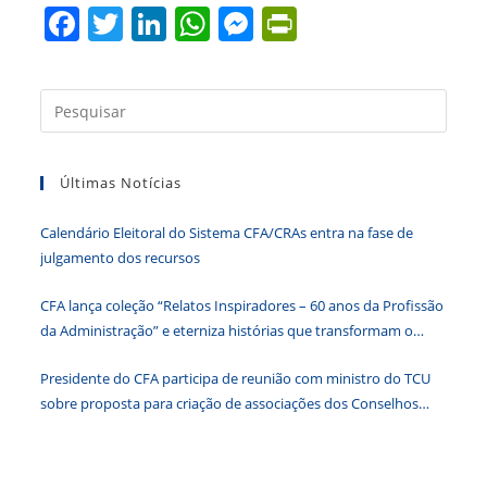
F
T
Li
W
M
Pr
a
w
n
h
e
in
c
itt
k
at
ss
tF
Press
e
er
e
s
e
ri
a
b
dI
A
n
e
tecla
Últimas Notícias
“Esc”
o
n
p
g
n
para
o
p
er
dl
Calendário Eleitoral do Sistema CFA/CRAs entra na fase de
fecha
k
y
julgamento dos recursos
o
paine
CFA lança coleção “Relatos Inspiradores – 60 anos da Profissão
de
da Administração” e eterniza histórias que transformam o
pesqu
Brasil
Presidente do CFA participa de reunião com ministro do TCU
sobre proposta para criação de associações dos Conselhos
Federais