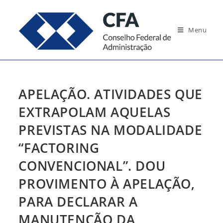
Ir
para
Menu
o
conteúdo
APELAÇÃO. ATIVIDADES QUE
EXTRAPOLAM AQUELAS
PREVISTAS NA MODALIDADE
“FACTORING
CONVENCIONAL”. DOU
PROVIMENTO À APELAÇÃO,
PARA DECLARAR A
MANUTENÇÃO DA