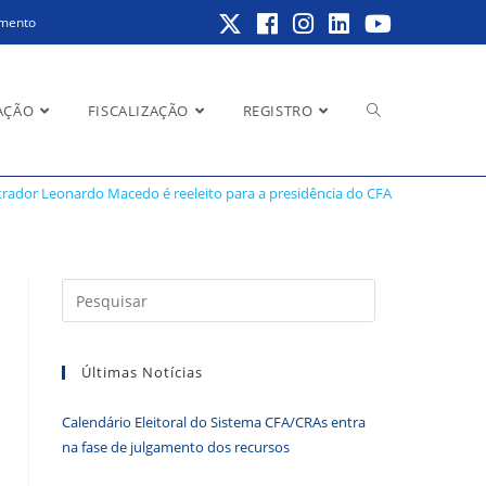
amento
Alternar
AÇÃO
FISCALIZAÇÃO
REGISTRO
esidência do CFA
rador Leonardo Macedo é reeleito para a presidência do CFA
pesquisa
Pressione
a
do
tecla
Últimas Notícias
“Esc”
para
Calendário Eleitoral do Sistema CFA/CRAs entra
fechar
site
na fase de julgamento dos recursos
o
painel