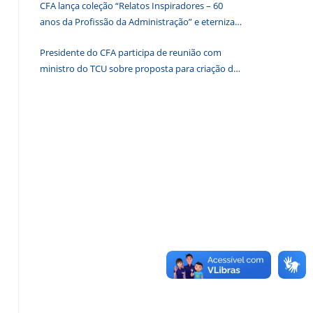
CFA lança coleção “Relatos Inspiradores – 60
de
anos da Profissão da Administração” e eterniza
pesquisa.
histórias que transformam o Brasil
Presidente do CFA participa de reunião com
ministro do TCU sobre proposta para criação de
associações dos Conselhos Federais