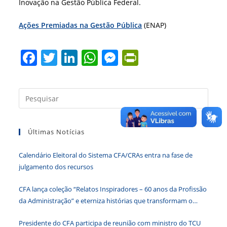
Inovação na Gestão Pública Federal.
Ações Premiadas na Gestão Pública
(ENAP)
F
T
Li
W
M
Pr
a
w
n
h
e
in
c
itt
k
at
ss
tF
Press
e
er
e
s
e
ri
a
b
dI
A
n
e
tecla
Últimas Notícias
“Esc”
o
n
p
g
n
para
o
p
er
dl
Calendário Eleitoral do Sistema CFA/CRAs entra na fase de
fecha
k
y
julgamento dos recursos
o
paine
CFA lança coleção “Relatos Inspiradores – 60 anos da Profissão
de
da Administração” e eterniza histórias que transformam o
pesqu
Brasil
Presidente do CFA participa de reunião com ministro do TCU