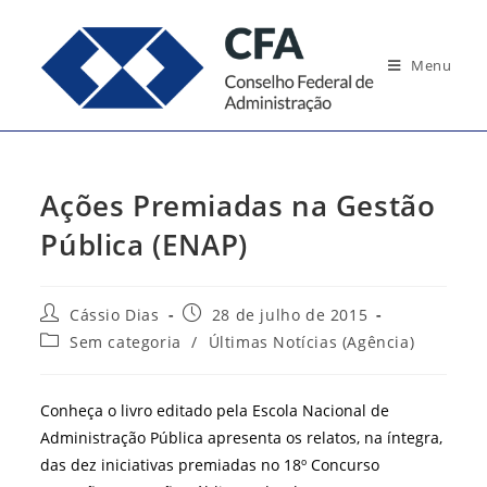
Ir
para
Menu
o
conteúdo
Ações Premiadas na Gestão
Pública (ENAP)
Autor
Post
Cássio Dias
28 de julho de 2015
do
publicado:
Categoria
Sem categoria
/
Últimas Notícias (Agência)
post:
do
post:
Conheça o livro editado pela Escola Nacional de
Administração Pública apresenta os relatos, na íntegra,
das dez iniciativas premiadas no 18º Concurso