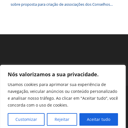
sobre proposta para criação de associações dos Conselhos
Federais
Nós valorizamos a sua privacidade.
Usamos cookies para aprimorar sua experiência de
navegação, veicular anúncios ou conteúdo personalizado
Perguntas Frequentes
Ouvidoria
Transparência e prestação de contas
e analisar nosso tráfego. Ao clicar em "Aceitar tudo", você
Assessoria de Imprensa
Portal SEI
LGPD
concorda com o uso de cookies.
Protocolo / Peticionamento
Setor de Autarquias Sul 1 Bloco L Edificio CFA - Asa Sul, Brasília -
Customizar
Rejeitar
Aceitar tudo
DF, 70070-932 | Telefone: (61) 3218-1800 | cfa@cfa.org.br |
Copyright - 2024 CFA | All Rights Reserved | Powered by CFA