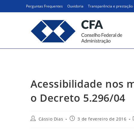
Ir
Perguntas Frequentes
Ouvidoria
Transparência e prestação 
para
o
conteúdo
Acessibilidade nos mun
Acessibilidade nos 
o Decreto 5.296/04
Autor
Post
Cássio Dias
3 de fevereiro de 2016
do
publicado:
post: