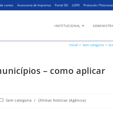
de contas
Assessoria de Imprensa
Portal SEI
LGPD
Protocolo / Peticion
INSTITUCIONAL
ADMINISTR
icípios – como aplicar o Decre
Inicial
>
Sem categoria
>
Ac
municípios – como aplicar
Categoria
Sem categoria
/
Últimas Notícias (Agência)
do
post: