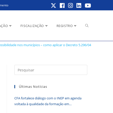
amento
Alternar
AÇÃO
FISCALIZAÇÃO
REGISTRO
to 5.296/04
essibilidade nos municípios – como aplicar o Decreto 5.296/04
pesquisa
Pressione
a
do
tecla
Últimas Notícias
“Esc”
para
CFA fortalece diálogo com o INEP em agenda
fechar
site
voltada à qualidade da formação em
o
Administração
painel