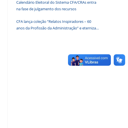
Calendário Eleitoral do Sistema CFA/CRAs entra
de
na fase de julgamento dos recursos
pesquisa.
CFA lança coleção “Relatos Inspiradores – 60
anos da Profissão da Administração” e eterniza
histórias que transformam o Brasil