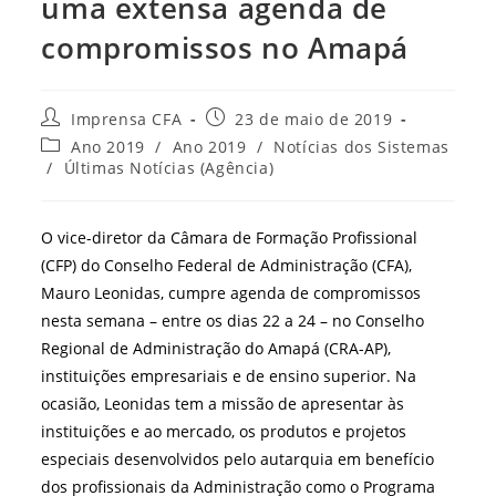
uma extensa agenda de
compromissos no Amapá
Autor
Post
Imprensa CFA
23 de maio de 2019
do
publicado:
Categoria
Ano 2019
/
Ano 2019
/
Notícias dos Sistemas
post:
do
/
Últimas Notícias (Agência)
post:
O vice-diretor da Câmara de Formação Profissional
(CFP) do Conselho Federal de Administração (CFA),
Mauro Leonidas, cumpre agenda de compromissos
nesta semana – entre os dias 22 a 24 – no Conselho
Regional de Administração do Amapá (CRA-AP),
instituições empresariais e de ensino superior. Na
ocasião, Leonidas tem a missão de apresentar às
instituições e ao mercado, os produtos e projetos
especiais desenvolvidos pelo autarquia em benefício
dos profissionais da Administração como o Programa