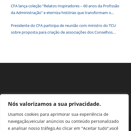
paine
CFA lança coleção “Relatos Inspiradores – 60 anos da Profissão
de
da Administração” e eterniza histórias que transformam o
pesqu
Brasil
Presidente do CFA participa de reunião com ministro do TCU
sobre proposta para criação de associações dos Conselhos
Federais
Nós valorizamos a sua privacidade.
Usamos cookies para aprimorar sua experiência de
navegação,veicular anúncios ou conteúdo personalizado
Perguntas Frequentes
Ouvidoria
Transparência e prestação de contas
e analisar nosso tráfego.Ao clicar em "Aceitar tudo",você