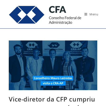
Ir
para
Menu
o
conteúdo
Vice-diretor da CFP cumpriu