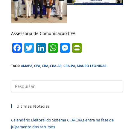
Assessoria de Comunicação CFA
F
T
Li
W
M
Pr
a
w
n
h
e
in
c
itt
k
at
ss
tF
TAGS
:
AMAPÁ
,
CFA
,
CRA
,
CRA-AP
,
CRA-PA
,
MAURO LEONIDAS
e
er
e
s
e
ri
b
dI
A
n
e
Press
a
o
n
p
g
n
tecla
o
p
er
dl
Últimas Notícias
“Esc”
k
y
para
Calendário Eleitoral do Sistema CFA/CRAs entra na fase de
fecha
julgamento dos recursos
o