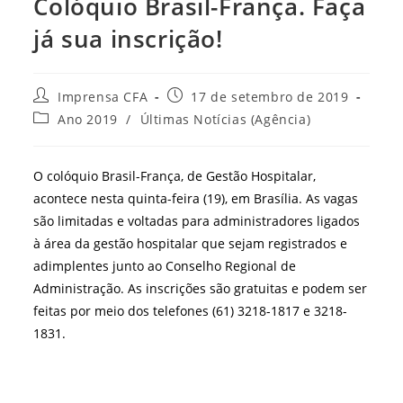
Colóquio Brasil-França. Faça
já sua inscrição!
Autor
Post
Imprensa CFA
17 de setembro de 2019
do
publicado:
Categoria
Ano 2019
/
Últimas Notícias (Agência)
post:
do
post:
O colóquio Brasil-França, de Gestão Hospitalar,
acontece nesta quinta-feira (19), em Brasília. As vagas
são limitadas e voltadas para administradores ligados
à área da gestão hospitalar que sejam registrados e
adimplentes junto ao Conselho Regional de
Administração. As inscrições são gratuitas e podem ser
feitas por meio dos telefones (61) 3218-1817 e 3218-
1831.