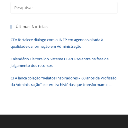
b
dI
A
n
e
Press
a
o
n
p
g
n
tecla
o
p
er
dl
Últimas Notícias
“Esc”
k
y
para
CFA fortalece diálogo com o INEP em agenda voltada à
fecha
qualidade da formação em Administração
o
paine
Calendário Eleitoral do Sistema CFA/CRAs entra na fase de
de
julgamento dos recursos
pesqu
CFA lança coleção “Relatos Inspiradores – 60 anos da Profissão
da Administração” e eterniza histórias que transformam o
Brasil