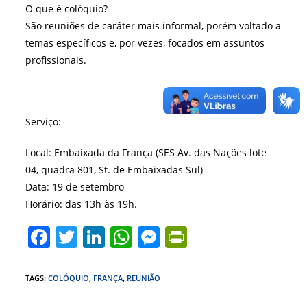
O que é colóquio?
São reuniões de caráter mais informal, porém voltado a
temas específicos e, por vezes, focados em assuntos
profissionais.
Serviço:
Local: Embaixada da França (SES Av. das Nações lote
04, quadra 801, St. de Embaixadas Sul)
Data: 19 de setembro
Horário: das 13h às 19h.
F
T
Li
W
M
Pr
a
w
n
h
e
in
c
itt
k
at
ss
tF
TAGS
:
COLÓQUIO
,
FRANÇA
,
REUNIÃO
e
er
e
s
e
ri