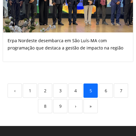
Erpa Nordeste desembarca em São Luís-MA com
programação que destaca a gestão de impacto na região
‹
1
2
3
4
5
6
7
8
9
›
»