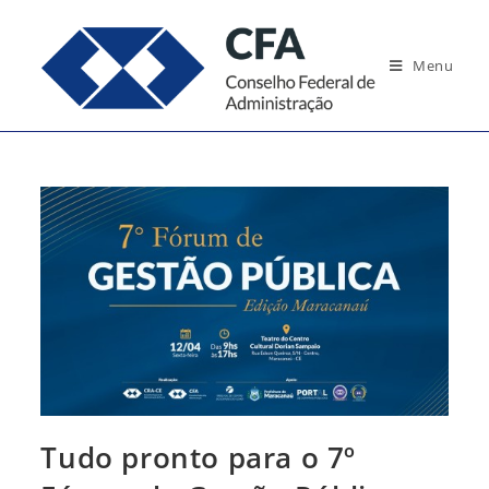
Ir
para
Menu
o
conteúdo
Tudo pronto para o 7º