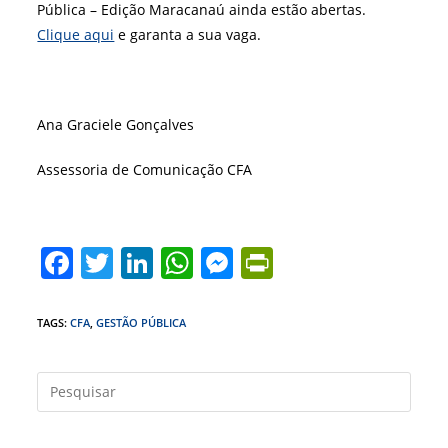
Pública – Edição Maracanaú ainda estão abertas.
Clique aqui
e garanta a sua vaga.
Ana Graciele Gonçalves
Assessoria de Comunicação CFA
F
T
Li
W
M
Pr
a
w
n
h
e
in
c
itt
k
at
ss
tF
TAGS
:
CFA
,
GESTÃO PÚBLICA
e
er
e
s
e
ri
b
dI
A
n
e
Press
a
o
n
p
g
n
tecla