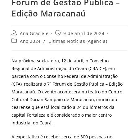
Fórum de Gestão Pública –
Edição Maracanaú
Autor
Post
Ana Graciele
9 de abril de 2024
do
publicado:
Categoria
Ano 2024
/
Últimas Notícias (Agência)
post:
do
post:
Na próxima sexta-feira, 12 de abril, o Conselho
Regional de Administração do Ceará (CRA-CE), em
parceria com o Conselho Federal de Administração
(CFA), realizará o 7º Fórum de Gestão Pública – Edição
Maracanaú. O evento acontecerá no teatro do Centro
Cultural Dorian Sampaio de Maracanaú, município
cearense que está localizado a 24 quilômetros da
capital Fortaleza e é considerado o maior centro
industrial do Ceará.
A expectativa é receber cerca de 300 pessoas no