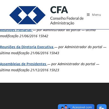
Ir
para
Menu
o
conteúdo
Reuniões Plenárias
— por Administrador do portal — última
modificação 21/06/2016 15h42
Reuniões da Diretoria Executiva
— por Administrador do portal —
última modificação 21/06/2016 15h43
Assembleias de Presidentes
— por Administrador do portal —
última modificação 21/12/2016 15h23