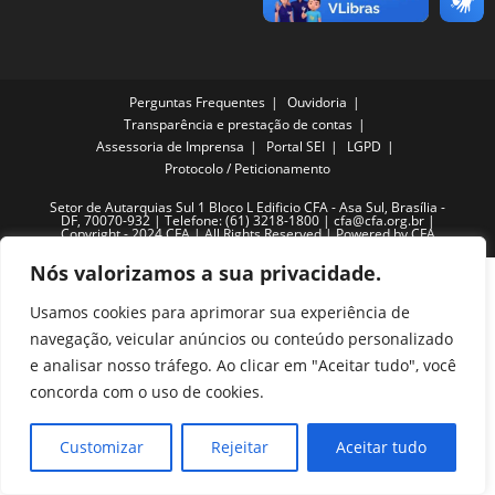
Perguntas Frequentes
Ouvidoria
Transparência e prestação de contas
Assessoria de Imprensa
Portal SEI
LGPD
Protocolo / Peticionamento
Setor de Autarquias Sul 1 Bloco L Edificio CFA - Asa Sul, Brasília -
DF, 70070-932 | Telefone: (61) 3218-1800 | cfa@cfa.org.br |
Copyright - 2024 CFA | All Rights Reserved | Powered by CFA
Nós valorizamos a sua privacidade.
Usamos cookies para aprimorar sua experiência de
navegação, veicular anúncios ou conteúdo personalizado
e analisar nosso tráfego. Ao clicar em "Aceitar tudo", você
concorda com o uso de cookies.
Customizar
Rejeitar
Aceitar tudo