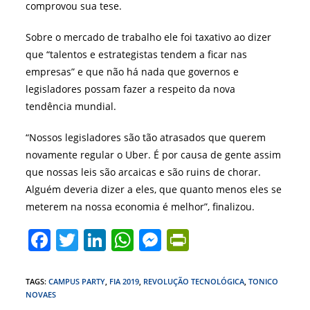
comprovou sua tese.
Sobre o mercado de trabalho ele foi taxativo ao dizer
que “talentos e estrategistas tendem a ficar nas
empresas” e que não há nada que governos e
legisladores possam fazer a respeito da nova
tendência mundial.
“Nossos legisladores são tão atrasados que querem
novamente regular o Uber. É por causa de gente assim
que nossas leis são arcaicas e são ruins de chorar.
Alguém deveria dizer a eles, que quanto menos eles se
meterem na nossa economia é melhor”, finalizou.
F
T
Li
W
M
Pr
a
w
n
h
e
in
c
itt
k
at
ss
tF
TAGS
:
CAMPUS PARTY
,
FIA 2019
,
REVOLUÇÃO TECNOLÓGICA
,
TONICO
NOVAES
e
er
e
s
e
ri