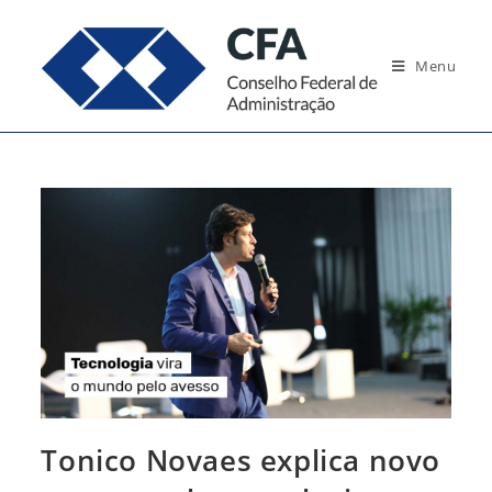
Ir
para
Menu
o
conteúdo
Tonico Novaes explica novo