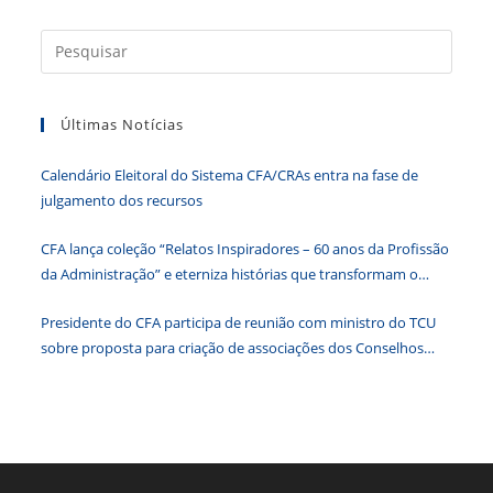
b
dI
A
n
e
Press
o
n
p
g
n
a
o
p
er
dl
tecla
k
y
Últimas Notícias
“Esc”
para
Calendário Eleitoral do Sistema CFA/CRAs entra na fase de
fecha
julgamento dos recursos
o
paine
CFA lança coleção “Relatos Inspiradores – 60 anos da Profissão
de
da Administração” e eterniza histórias que transformam o
pesqu
Brasil
Presidente do CFA participa de reunião com ministro do TCU
sobre proposta para criação de associações dos Conselhos
Federais