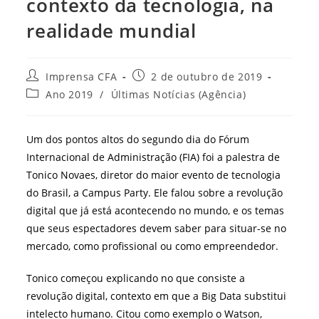
contexto da tecnologia, na
realidade mundial
Autor
Post
Imprensa CFA
2 de outubro de 2019
do
publicado:
Categoria
Ano 2019
/
Últimas Notícias (Agência)
post:
do
post:
Um dos pontos altos do segundo dia do Fórum
Internacional de Administração (FIA) foi a palestra de
Tonico Novaes, diretor do maior evento de tecnologia
do Brasil, a Campus Party. Ele falou sobre a revolução
digital que já está acontecendo no mundo, e os temas
que seus espectadores devem saber para situar-se no
mercado, como profissional ou como empreendedor.
Tonico começou explicando no que consiste a
revolução digital, contexto em que a Big Data substitui
intelecto humano. Citou como exemplo o Watson,