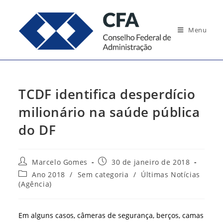
Ir
para
Menu
o
conteúdo
TCDF identifica desperdício
milionário na saúde pública
do DF
Autor
Post
Marcelo Gomes
30 de janeiro de 2018
do
publicado:
Categoria
Ano 2018
/
Sem categoria
/
Últimas Notícias
post:
do
(Agência)
post:
Em alguns casos, câmeras de segurança, berços, camas