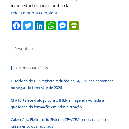
manifestaria sobre a auditoria.
Leia a matéria completa.
F
T
Li
W
M
Pr
a
w
n
h
e
in
c
itt
k
at
ss
tF
Press
e
er
e
s
e
ri
a
b
dI
A
n
e
tecla
Últimas Notícias
“Esc”
o
n
p
g
n
para
o
p
er
dl
Ouvidoria do CFA registra redução de 34,65% nas demandas
fecha
k
y
no segundo trimestre de 2026
o
paine
CFA fortalece diálogo com o INEP em agenda voltada à
de
qualidade da formação em Administração
pesqu
Calendário Eleitoral do Sistema CFA/CRAs entra na fase de
julgamento dos recursos