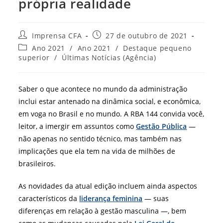
própria realidade
Autor
Post
Imprensa CFA
27 de outubro de 2021
do
publicado:
Categoria
Ano 2021
/
Ano 2021
/
Destaque pequeno
post:
do
superior
/
Últimas Notícias (Agência)
post:
Saber o que acontece no mundo da administração
inclui estar antenado na dinâmica social, e econômica,
em voga no Brasil e no mundo. A RBA 144 convida você,
leitor, a imergir em assuntos como
Gestão Pública
—
não apenas no sentido técnico, mas também nas
implicações que ela tem na vida de milhões de
brasileiros.
As novidades da atual edição incluem ainda aspectos
característicos da
liderança feminina
— suas
diferenças em relação à gestão masculina —, bem