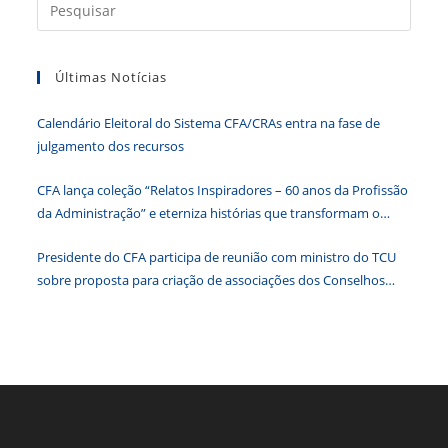
Press
o
p
er
dl
a
k
y
tecla
Últimas Notícias
“Esc”
para
Calendário Eleitoral do Sistema CFA/CRAs entra na fase de
fecha
julgamento dos recursos
o
paine
CFA lança coleção “Relatos Inspiradores – 60 anos da Profissão
de
da Administração” e eterniza histórias que transformam o
pesqu
Brasil
Presidente do CFA participa de reunião com ministro do TCU
sobre proposta para criação de associações dos Conselhos
Federais