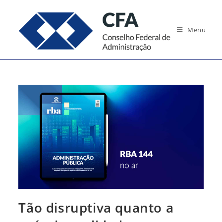
Ir
para
Menu
o
conteúdo
Tão disruptiva quanto a