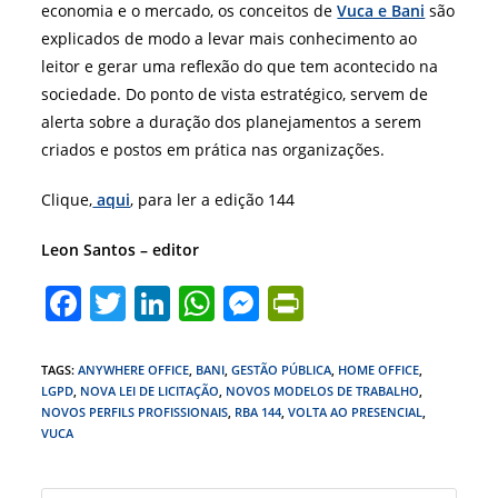
economia e o mercado, os conceitos de
Vuca e Bani
são
explicados de modo a levar mais conhecimento ao
leitor e gerar uma reflexão do que tem acontecido na
sociedade. Do ponto de vista estratégico, servem de
alerta sobre a duração dos planejamentos a serem
criados e postos em prática nas organizações.
Clique,
aqui
, para ler a edição 144
Leon Santos – editor
F
T
Li
W
M
Pr
a
w
n
h
e
in
c
itt
k
at
ss
tF
TAGS
:
ANYWHERE OFFICE
,
BANI
,
GESTÃO PÚBLICA
,
HOME OFFICE
,
LGPD
,
NOVA LEI DE LICITAÇÃO
,
NOVOS MODELOS DE TRABALHO
,
e
er
e
s
e
ri
NOVOS PERFILS PROFISSIONAIS
,
RBA 144
,
VOLTA AO PRESENCIAL
,
b
dI
A
n
e
VUCA
o
n
p
g
n