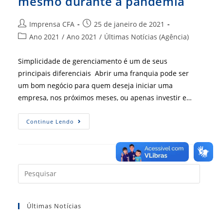
mesmo durante a pandemia
Autor
Post
Imprensa CFA
25 de janeiro de 2021
do
publicado:
Categoria
Ano 2021
/
Ano 2021
/
Últimas Notícias (Agência)
post:
do
post:
Simplicidade de gerenciamento é um de seus
principais diferenciais Abrir uma franquia pode ser
um bom negócio para quem deseja iniciar uma
empresa, nos próximos meses, ou apenas investir e…
Modelo
Continue Lendo
De
Negócio
Cresce,
Mesmo
Durante
A
Pandemia
Press
a
tecla
Últimas Notícias
“Esc”