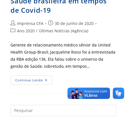
Saúde brasileira em tempos
de Covid-19
Autor
Post
Imprensa CFA
30 de junho de 2020
do
publicado:
Categoria
Ano 2020
/
Últimas Notícias (Agência)
post:
do
post:
Gerente de relacionamento médico sênior da United
Health Group-Brasil, Jacqueline Rossi foi a entrevistada
da RBA edição 136. Ela falou sobre o universo da
gestão de Saúde, sobretudo, em tempos…
RBA
Continue Lendo
136
–
Gestora
Fala
Sobre
Saúde
Brasileira
Press
Em
a
Tempos
De
tecla
Covid-