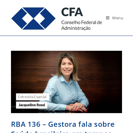
Ir
para
Menu
o
conteúdo
RBA 136 – Gestora fala sobre