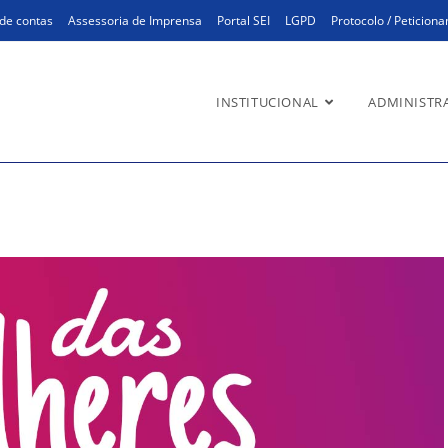
de contas
Assessoria de Imprensa
Portal SEI
LGPD
Protocolo / Peticion
INSTITUCIONAL
ADMINISTR