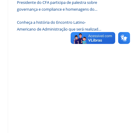
Presidente do CFA participa de palestra sobre
de
governança e compliance e homenagens do
pesquisa.
CRA-DF
Conheça a história do Encontro Latino-
Americano de Administração que será realizado
em Brasília em 2026