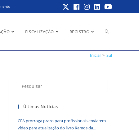
amento
Alternar
AÇÃO
FISCALIZAÇÃO
REGISTRO
Inicial
>
Sul
pesquisa
Pressione
a
do
tecla
Últimas Notícias
“Esc”
para
CFA prorroga prazo para profissionais enviarem
fechar
site
vídeo para atualização do livro Ramos da
o
Administração
painel