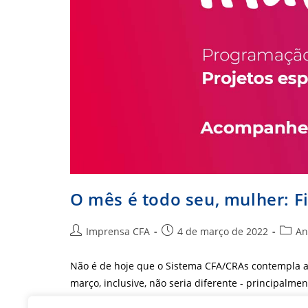
O mês é todo seu, mulher: F
Autor
Post
Categ
Imprensa CFA
4 de março de 2022
An
do
publicado:
do
post:
post:
Não é de hoje que o Sistema CFA/CRAs contempla a 
março, inclusive, não seria diferente - principalm