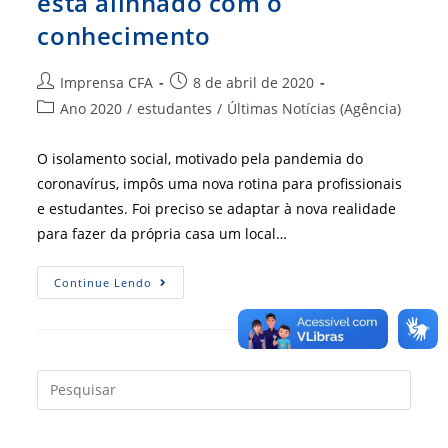
está alinhado com o
conhecimento
Autor
Post
Imprensa CFA
8 de abril de 2020
do
publicado:
Categoria
Ano 2020
/
estudantes
/
Últimas Notícias (Agência)
post:
do
post:
O isolamento social, motivado pela pandemia do
coronavírus, impôs uma nova rotina para profissionais
e estudantes. Foi preciso se adaptar à nova realidade
para fazer da própria casa um local…
Quando
Continue Lendo
O
Entretenimento
Está
Alinhado
Com
O
Conhecimento
Press
a
tecla