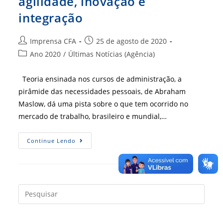
agilidade, inovação e
integração
Autor
Post
Imprensa CFA
25 de agosto de 2020
do
publicado:
Categoria
Ano 2020
/
Últimas Notícias (Agência)
post:
do
post:
Teoria ensinada nos cursos de administração, a
pirâmide das necessidades pessoais, de Abraham
Maslow, dá uma pista sobre o que tem ocorrido no
mercado de trabalho, brasileiro e mundial,…
Carreira
Continue Lendo
Em
Nuvem
Promete
Agilidade,
Inovação
E
Integração
Press
a
tecla