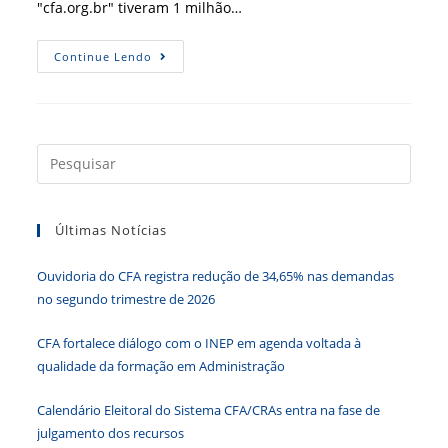
"cfa.org.br" tiveram 1 milhão…
Portal
Continue Lendo
É
Atualizado
Diariamente
Com
Os
Mais
Diversos
Press
Conteúdos
a
Da
Administração
tecla
Últimas Notícias
“Esc”
para
Ouvidoria do CFA registra redução de 34,65% nas demandas
fecha
no segundo trimestre de 2026
o
paine
CFA fortalece diálogo com o INEP em agenda voltada à
de
qualidade da formação em Administração
pesqu
Calendário Eleitoral do Sistema CFA/CRAs entra na fase de
julgamento dos recursos