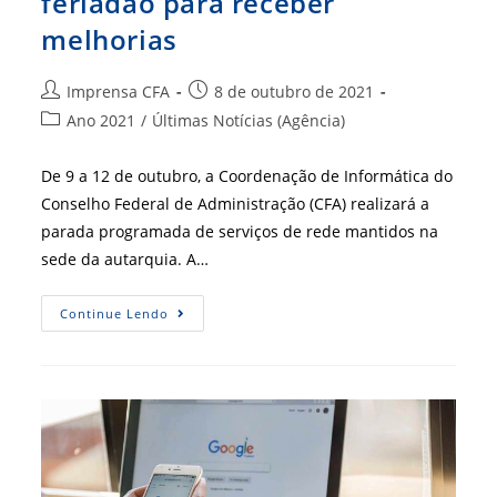
feriadão para receber
melhorias
Autor
Post
Imprensa CFA
8 de outubro de 2021
do
publicado:
Categoria
Ano 2021
/
Últimas Notícias (Agência)
post:
do
post:
De 9 a 12 de outubro, a Coordenação de Informática do
Conselho Federal de Administração (CFA) realizará a
parada programada de serviços de rede mantidos na
sede da autarquia. A…
Site
Continue Lendo
Do
CFA
Ficará
Off
No
Feriadão
Para
Receber
Melhorias