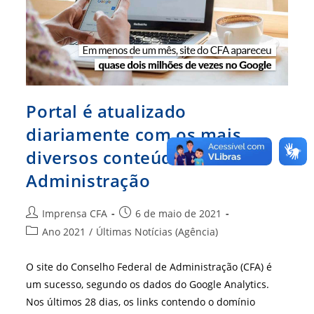
Portal é atualizado
diariamente com os mais
diversos conteúdos da
Administração
Autor
Post
Imprensa CFA
6 de maio de 2021
do
publicado:
Categoria
Ano 2021
/
Últimas Notícias (Agência)
post:
do
post:
O site do Conselho Federal de Administração (CFA) é
um sucesso, segundo os dados do Google Analytics.
Nos últimos 28 dias, os links contendo o domínio