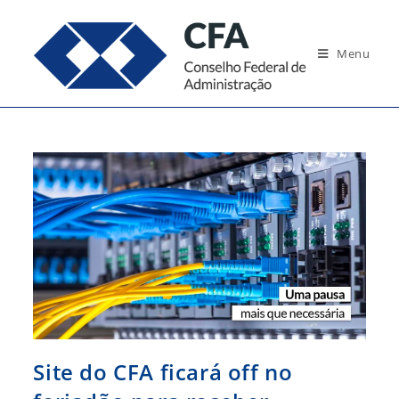
Ir
para
Menu
o
conteúdo
Site do CFA ficará off no