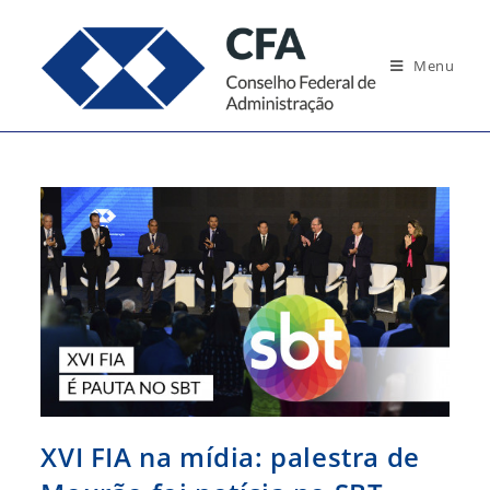
Ir
para
Menu
o
conteúdo
XVI FIA na mídia: palestra de