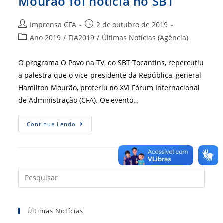
Mourão foi notícia no SBT
Autor
Post
Imprensa CFA
2 de outubro de 2019
do
publicado:
Categoria
Ano 2019
/
FIA2019
/
Últimas Notícias (Agência)
post:
do
post:
O programa O Povo na TV, do SBT Tocantins, repercutiu
a palestra que o vice-presidente da República, general
Hamilton Mourão, proferiu no XVI Fórum Internacional
de Administração (CFA). Oe evento…
XVI
Continue Lendo
FIA
Na
Mídia:
Palestra
De
Mourão
Foi
Press
Notícia
a
No
SBT
tecla
Últimas Notícias
“Esc”