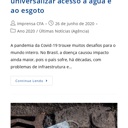
universalizar acesso à água e
ao esgoto
Autor
Post
Imprensa CFA
26 de junho de 2020
do
publicado:
Categoria
Ano 2020
/
Últimas Notícias (Agência)
post:
do
post:
A pandemia da Covid-19 trouxe muitos desafios para o
mundo inteiro. No Brasil, a doença causou impacto
ainda maior, pois o país sofre, há décadas, com
problemas de infraestrutura e…
Senado
Continue Lendo
Aprova
PL
Que
Visa
Universalizar
Acesso
À
Água
E
Ao
Esgoto