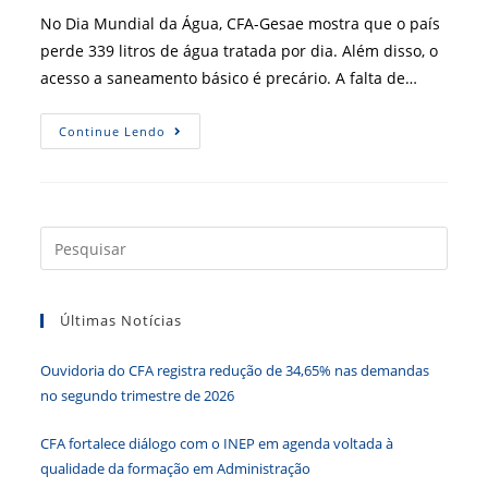
post:
No Dia Mundial da Água, CFA-Gesae mostra que o país
perde 339 litros de água tratada por dia. Além disso, o
acesso a saneamento básico é precário. A falta de…
Desperdício
Continue Lendo
De
Água
Ainda
É
Alto
No
Brasil
Press
a
tecla
Últimas Notícias
“Esc”
para
Ouvidoria do CFA registra redução de 34,65% nas demandas
fecha
no segundo trimestre de 2026
o
paine
CFA fortalece diálogo com o INEP em agenda voltada à
de
qualidade da formação em Administração
pesqu