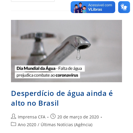
De
Saneamento
Piora
O
Combate
Ao
Coronavírus
Desperdício de água ainda é
alto no Brasil
Autor
Post
Imprensa CFA
20 de março de 2020
do
publicado:
Categoria
Ano 2020
/
Últimas Notícias (Agência)
post:
do