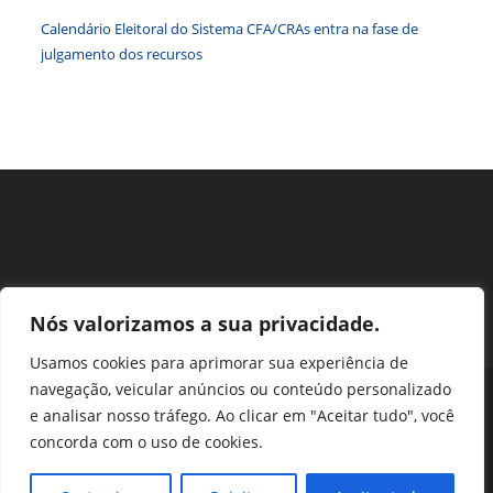
Calendário Eleitoral do Sistema CFA/CRAs entra na fase de
julgamento dos recursos
Nós valorizamos a sua privacidade.
Usamos cookies para aprimorar sua experiência de
navegação, veicular anúncios ou conteúdo personalizado
Perguntas Frequentes
Ouvidoria
Transparência e prestação de contas
e analisar nosso tráfego. Ao clicar em "Aceitar tudo", você
Assessoria de Imprensa
Portal SEI
LGPD
concorda com o uso de cookies.
Protocolo / Peticionamento