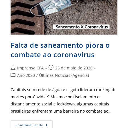
Falta de saneamento piora o
combate ao coronavírus
Autor
Post
Imprensa CFA
25 de maio de 2020
do
publicado:
Categoria
Ano 2020
/
Últimas Notícias (Agência)
post:
do
post:
Capitais sem rede de água e esgoto lideram ranking de
mortes por Covid-19 Mesmo com isolamento e
distanciamento social e lockdown, algumas capitais
brasileiras enfrentam uma barreira no combate ao…
Falta
Continue Lendo