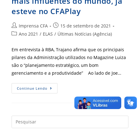
mais influentes do mundo, já
esteve no CFAPlay
Autor
Post
Imprensa CFA
15 de setembro de 2021
do
publicado:
Categoria
Ano 2021
/
ELAS
/
Últimas Notícias (Agência)
post:
do
post:
Em entrevista à RBA, Trajano afirma que os principais
pilares da Administração utilizados no Magazine Luiza
são o “planejamento estratégico, um bom
gerenciamento e a produtividade” Ao lado de Joe…
Trajano,
Continue Lendo
Uma
Das
Mulheres
Mais
Influentes
Do
Mundo,
Press
Já
a
Esteve
No
tecla
CFAPlay