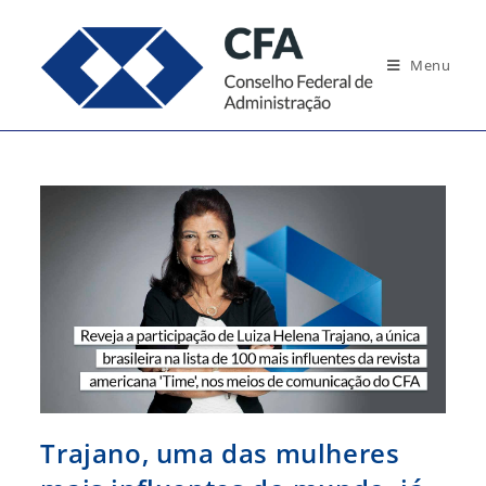
Ir
para
Menu
o
conteúdo
Trajano, uma das mulheres