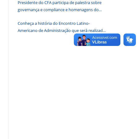
Presidente do CFA participa de palestra sobre
de
governança e compliance e homenagens do
pesquisa.
CRA-DF
Conheça a história do Encontro Latino-
Americano de Administração que será realizado
em Brasília em 2026