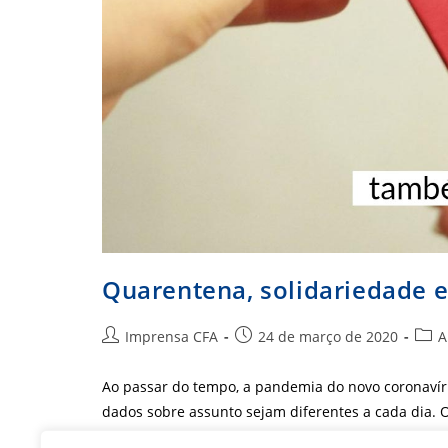
Quarentena, solidariedade 
Autor
Post
Cate
Imprensa CFA
24 de março de 2020
A
do
publicado:
do
post:
post:
Ao passar do tempo, a pandemia do novo coronavír
dados sobre assunto sejam diferentes a cada dia