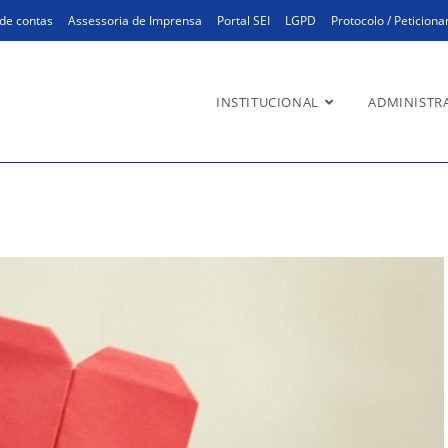
de contas
Assessoria de Imprensa
Portal SEI
LGPD
Protocolo / Peticion
INSTITUCIONAL
ADMINISTR