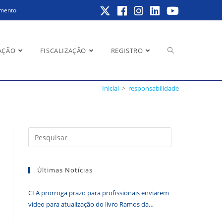
amento
Alternar
AÇÃO
FISCALIZAÇÃO
REGISTRO
Inicial
>
responsabilidade
pesquisa
Pressione
a
do
tecla
Últimas Notícias
“Esc”
para
CFA prorroga prazo para profissionais enviarem
fechar
site
vídeo para atualização do livro Ramos da
o
Administração
painel