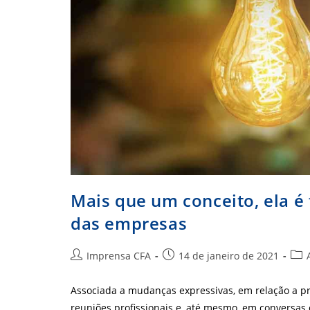
Mais que um conceito, ela é
das empresas
Autor
Post
Cate
Imprensa CFA
14 de janeiro de 2021
do
publicado:
do
post:
post
Associada a mudanças expressivas, em relação a pro
reuniões profissionais e, até mesmo, em convers