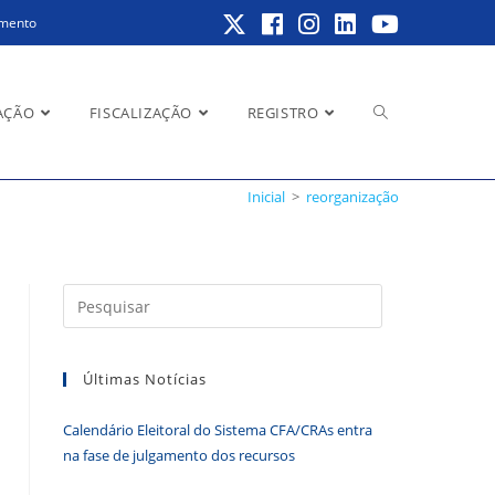
amento
Alternar
AÇÃO
FISCALIZAÇÃO
REGISTRO
Inicial
>
reorganização
pesquisa
Pressione
a
do
tecla
Últimas Notícias
“Esc”
para
Calendário Eleitoral do Sistema CFA/CRAs entra
fechar
site
na fase de julgamento dos recursos
o
painel