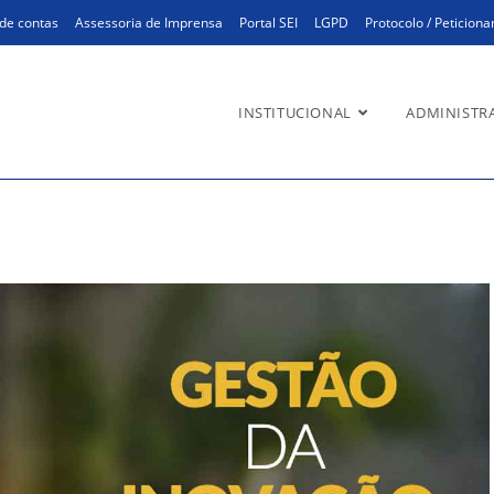
de contas
Assessoria de Imprensa
Portal SEI
LGPD
Protocolo / Peticion
INSTITUCIONAL
ADMINISTR