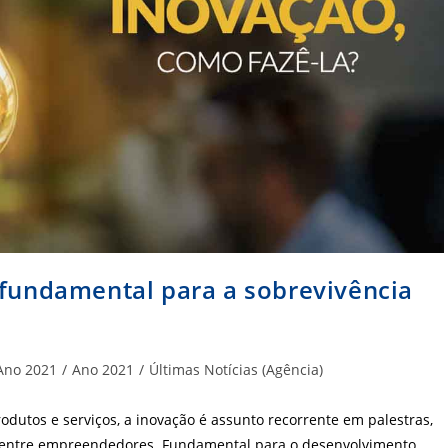
 fundamental para a sobrevivência
goria
Ano 2021
/
Ano 2021
/
Últimas Notícias (Agência)
:
dutos e serviços, a inovação é assunto recorrente em palestras,
as entre empreendedores. Fundamental para o desenvolvimento…