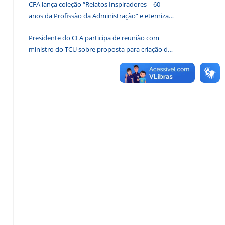
CFA lança coleção “Relatos Inspiradores – 60
de
anos da Profissão da Administração” e eterniza
pesquisa.
histórias que transformam o Brasil
Presidente do CFA participa de reunião com
ministro do TCU sobre proposta para criação de
associações dos Conselhos Federais