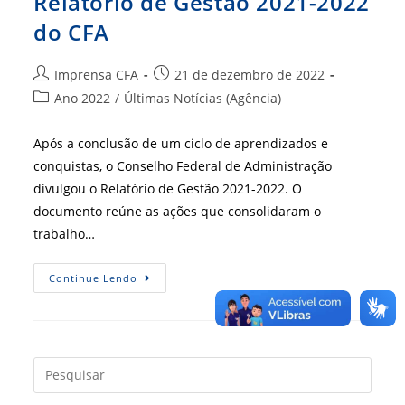
Relatório de Gestão 2021-2022
do CFA
Autor
Post
Imprensa CFA
21 de dezembro de 2022
do
publicado:
Categoria
Ano 2022
/
Últimas Notícias (Agência)
post:
do
post:
Após a conclusão de um ciclo de aprendizados e
conquistas, o Conselho Federal de Administração
divulgou o Relatório de Gestão 2021-2022. O
documento reúne as ações que consolidaram o
trabalho…
As
Continue Lendo
Ações
Do
Biênio
No
Vídeo-
Relatório
De
Press
Gestão
a
2021-
2022