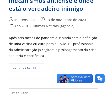
mecanismos anticrise e onde
está o verdadeiro inimigo
Autor
Post
Imprensa CFA
13 de novembro de 2020
do
publicado:
Categoria
Ano 2020
/
Últimas Notícias (Agência)
post:
do
post:
Após seis meses de pandemia, e ainda sem a definição
de uma vacina ou cura para a Covid-19, profissionais
da Administração já cogitam o prolongamento da crise
sanitária e econômica.…
Especialistas
Continue Lendo
Falam
Sobre
Mecanismos
Anticrise
E
Onde
Está
Press
O
a
Verdadeiro
Inimigo
tecla